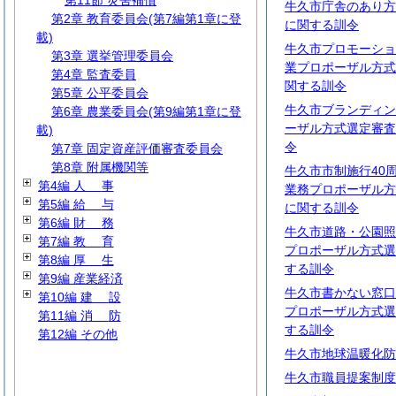
第11節 災害補償
牛久市庁舎のあり方
第2章 教育委員会(第7編第1章に登
に関する訓令
載)
牛久市プロモーショ
第3章 選挙管理委員会
業プロポーザル方式
第4章 監査委員
関する訓令
第5章 公平委員会
牛久市ブランディン
第6章 農業委員会(第9編第1章に登
ーザル方式選定審査
載)
令
第7章 固定資産評価審査委員会
第8章 附属機関等
牛久市市制施行40
第4編
人
事
業務プロポーザル方
第5編
給
与
に関する訓令
第6編
財
務
牛久市道路・公園照明
第7編
教
育
プロポーザル方式選
第8編
厚
生
する訓令
第9編 産業経済
牛久市書かない窓口
第10編
建
設
プロポーザル方式選
第11編
消
防
する訓令
第12編 その他
牛久市地球温暖化防
牛久市職員提案制度