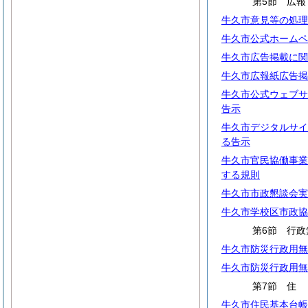
第5節 広報
牛久市意見等の処理
牛久市公式ホームペ
牛久市広告掲載に関
牛久市広報紙広告掲
牛久市公式ウェブサ
告示
牛久市デジタルサイ
る告示
牛久市官民協働事業
する規則
牛久市市政懇談会実
牛久市学校区市政協
第6節 行政
牛久市防災行政用無
牛久市防災行政用無
第7節
牛久市住民基本台帳