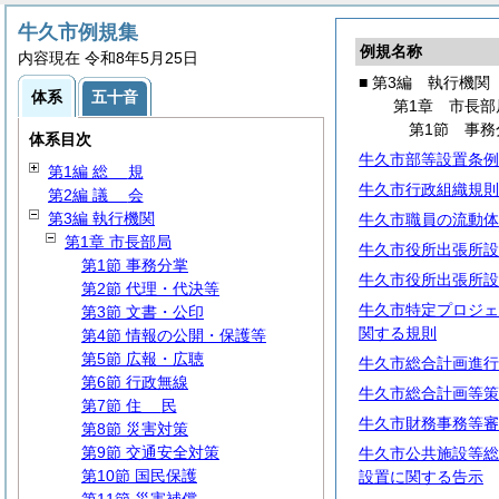
牛久市例規集
例規名称
内容現在 令和8年5月25日
■ 第3編 執行機関
体系
五十音
第1章 市長部
第1節 事務
体系目次
牛久市部等設置条例
第1編
総
規
牛久市行政組織規則
第2編
議
会
第3編 執行機関
牛久市職員の流動体
第1章 市長部局
牛久市役所出張所設
第1節 事務分掌
牛久市役所出張所設
第2節 代理・代決等
牛久市特定プロジェ
第3節 文書・公印
関する規則
第4節 情報の公開・保護等
第5節 広報・広聴
牛久市総合計画進行
第6節 行政無線
牛久市総合計画等策
第7節
住
民
牛久市財務事務等審
第8節 災害対策
第9節 交通安全対策
牛久市公共施設等総
第10節 国民保護
設置に関する告示