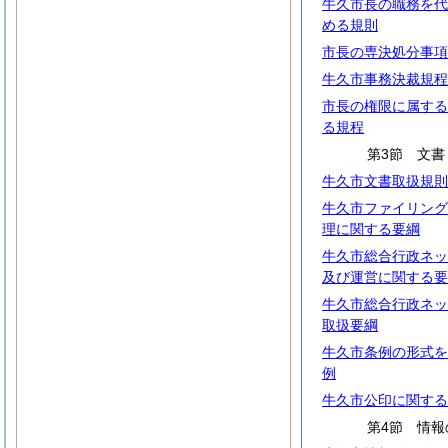
牛久市長の職務を代
める規則
市長の専決処分事項
牛久市事務決裁規程
市長の権限に属する
る規程
第3節 文書
牛久市文書取扱規則
牛久市ファイリング
理に関する要綱
牛久市総合行政ネッ
及び運営に関する要
牛久市総合行政ネッ
取扱要綱
牛久市条例の形式を
例
牛久市公印に関する
第4節 情