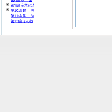
第8編
厚
生
第9編 産業経済
第10編
建
設
第11編
消
防
第12編 その他