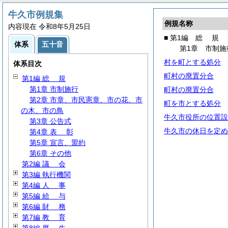
牛久市例規集
例規名称
内容現在 令和8年5月25日
■ 第1編
総
規
体系
五十音
第1章 市制施
村を町とする処分
体系目次
町村の廃置分合
第1編
総
規
第1章 市制施行
町村の廃置分合
第2章 市章、市民憲章、市の花、市
町を市とする処分
の木、市の鳥
牛久市役所の位置設
第3章 公告式
牛久市の休日を定め
第4章
表
彰
第5章 宣言、盟約
第6章 その他
第2編
議
会
第3編 執行機関
第4編
人
事
第5編
給
与
第6編
財
務
第7編
教
育