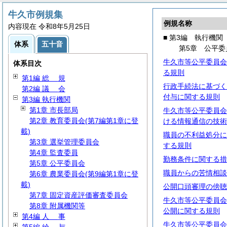
牛久市例規集
例規名称
内容現在 令和8年5月25日
■ 第3編 執行機関
体系
五十音
第5章 公平委
牛久市等公平委員会
体系目次
る規則
第1編
総
規
行政手続法に基づく
第2編
議
会
付与に関する規則
第3編 執行機関
第1章 市長部局
牛久市等公平委員会
第2章 教育委員会(第7編第1章に登
ける情報通信の技術
載)
職員の不利益処分に
第3章 選挙管理委員会
する規則
第4章 監査委員
勤務条件に関する措
第5章 公平委員会
職員からの苦情相談
第6章 農業委員会(第9編第1章に登
載)
公開口頭審理の傍聴
第7章 固定資産評価審査委員会
牛久市等公平委員会
第8章 附属機関等
公開に関する規則
第4編
人
事
牛久市等公平委員会