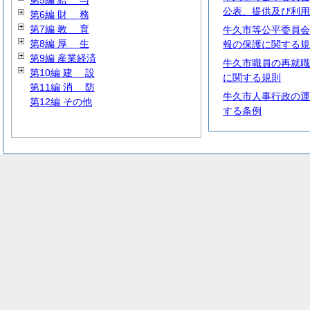
第5編
給
与
公表、提供及び利用
第6編
財
務
第7編
教
育
牛久市等公平委員会
第8編
厚
生
報の保護に関する規
第9編 産業経済
牛久市職員の再就職
第10編
建
設
に関する規則
第11編
消
防
牛久市人事行政の運
第12編 その他
する条例