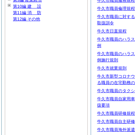
第9編 産業経済
牛久市職員服務規程
第10編
建
設
牛久市職員倫理規程
第11編
消
防
牛久市職員に対する
第12編 その他
取扱訓令
牛久市日直規程
牛久市職員のハラス
例
牛久市職員のハラス
例施行規則
牛久市就業規則
牛久市新型コロナウ
る職員の在宅勤務の
牛久市職員のタクシ
牛久市職員自家用車
扱要項
牛久市職員研修規程
牛久市職員自主研修
牛久市職員海外派遣