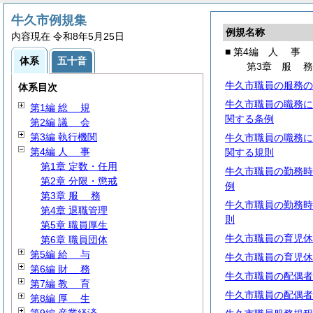
牛久市例規集
例規名称
内容現在 令和8年5月25日
■ 第4編
人
事
体系
五十音
第3章
服
牛久市職員の服務の
体系目次
牛久市職員の職務に
第1編
総
規
関する条例
第2編
議
会
第3編 執行機関
牛久市職員の職務に
第4編
人
事
関する規則
第1章 定数・任用
牛久市職員の勤務時
第2章 分限・懲戒
例
第3章
服
務
牛久市職員の勤務時
第4章 退職管理
則
第5章 職員厚生
牛久市職員の育児休
第6章 職員団体
第5編
給
与
牛久市職員の育児休
第6編
財
務
牛久市職員の配偶者
第7編
教
育
牛久市職員の配偶者
第8編
厚
生