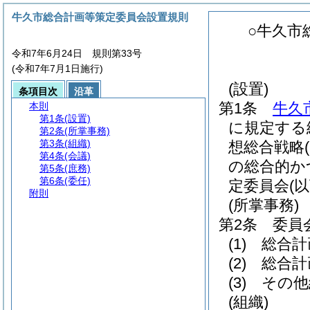
牛久市総合計画等策定委員会設置規則
○牛久市
令和7年6月24日 規則第33号
(令和7年7月1日施行)
(設置)
条項目次
沿革
第1条
牛久
本則
第1条
(設置)
に規定する
第2条
(所掌事務)
第3条
(組織)
想総合戦略
第4条
(会議)
の総合的か
第5条
(庶務)
第6条
(委任)
定委員会
(
附則
(所掌事務)
第2条
委員
(1)
総合計
(2)
総合計
(3)
その他
(組織)