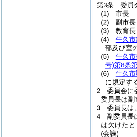
第3条
委員
(1)
市長
(2)
副市長
(3)
教育長
(4)
牛久市
部及び室
(5)
牛久市
号)
第8条第
(6)
牛久市
に規定す
2
委員会に
委員長は副
3
委員長は
4
副委員長
は欠けたと
(会議)