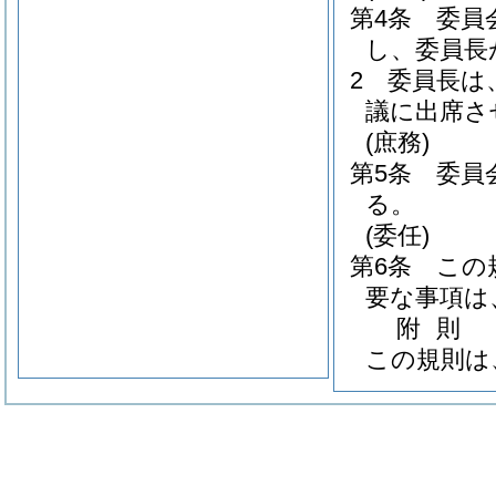
第4条
委員
し、委員長
2
委員長は
議に出席さ
(庶務)
第5条
委員
る。
(委任)
第6条
この
要な事項は
附
則
この規則は