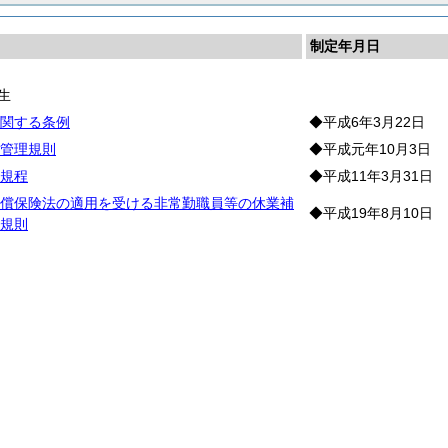
制定年月日
生
関する条例
◆平成6年3月22日
管理規則
◆平成元年10月3日
規程
◆平成11年3月31日
償保険法の適用を受ける非常勤職員等の休業補
◆平成19年8月10日
規則