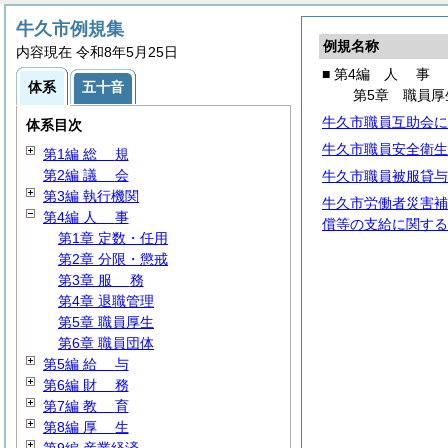
牛久市例規集
例規名称
内容現在 令和8年5月25日
■ 第4編
人
事
体系
五十音
第5章 職員厚
牛久市職員互助会に
体系目次
牛久市職員安全衛生
第1編
総
規
第2編
議
会
牛久市職員被服貸与
第3編 執行機関
牛久市労働者災害補
第4編
人
事
償等の支給に関する
第1章 定数・任用
第2章 分限・懲戒
第3章
服
務
第4章 退職管理
第5章 職員厚生
第6章 職員団体
第5編
給
与
第6編
財
務
第7編
教
育
第8編
厚
生