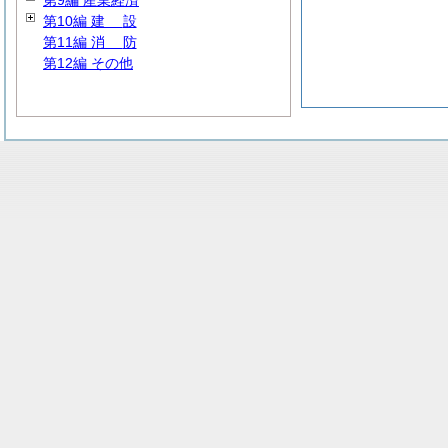
第9編 産業経済
第10編
建
設
第11編
消
防
第12編 その他