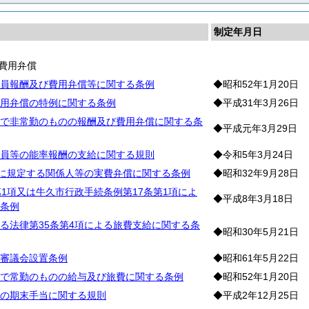
制定年月日
費用弁償
員報酬及び費用弁償等に関する条例
◆昭和52年1月20日
用弁償の特例に関する条例
◆平成31年3月26日
で非常勤のものの報酬及び費用弁償に関する条
◆平成元年3月29日
員等の能率報酬の支給に関する規則
◆令和5年3月24日
条に規定する関係人等の実費弁償に関する条例
◆昭和32年9月28日
第1項又は牛久市行政手続条例第17条第1項によ
◆平成8年3月18日
条例
る法律第35条第4項による旅費支給に関する条
◆昭和30年5月21日
審議会設置条例
◆昭和61年5月22日
で常勤のものの給与及び旅費に関する条例
◆昭和52年1月20日
の期末手当に関する規則
◆平成2年12月25日