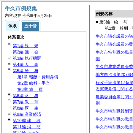
牛久市例規集
例規名称
内容現在 令和8年5月25日
■ 第5編
給
与
体系
五十音
第1章 報酬・
牛久市議会議員の議
体系目次
牛久市議会議員の費
第1編
総
規
第2編
議
会
牛久市特別職の職員
第3編 執行機関
例
第4編
人
事
牛久市農業委員会委
第5編
給
与
地方自治法第207
第1章 報酬・費用弁償
行政手続法第17条
第2章 給料・手当
る実費弁償に関する
第3章
旅
費
第6編
財
務
農業委員会等に関す
第7編
教
育
例
第8編
厚
生
牛久市特別職報酬等
第9編 産業経済
牛久市特別職の職員
第10編
建
設
第11編
消
防
牛久市特別職の職員