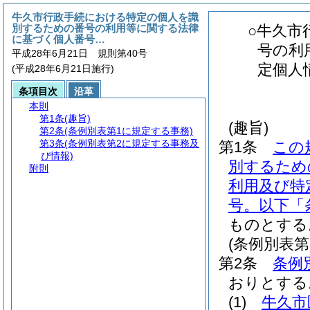
牛久市行政手続における特定の個人を識
別するための番号の利用等に関する法律
○牛久市
に基づく個人番号…
号の利
平成28年6月21日 規則第40号
定個人
(平成28年6月21日施行)
条項目次
沿革
本則
第1条
(趣旨)
(趣旨)
第2条
(条例別表第1に規定する事務)
第3条
(条例別表第2に規定する事務及
第1条
この
び情報)
別するため
附則
利用及び特
号。以下「
ものとする
(条例別表第
第2条
条例
おりとする
(1)
牛久市