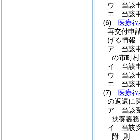
ウ
当該
エ
当該
(6)
医療福
再交付申
げる情報
ア
当該
の市町村
イ
当該
ウ
当該
エ
当該
(7)
医療福
の返還に
ア
当該
扶養義務
イ
当該
附
則