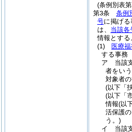
(条例別表
第3条
条例
号
に掲げる
は、
当該各
情報とする
(1)
医療福
する事務
ア
当該
者をいう
対象者の
(以下「
(以下「
情報
(以
活保護の
う。)
イ
当該