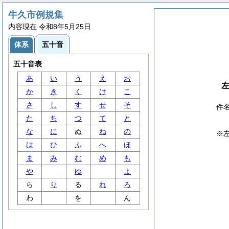
牛久市例規集
内容現在 令和8年5月25日
体系
五十音
五十音表
あ
い
う
え
お
か
き
く
け
こ
さ
し
す
せ
そ
件
た
ち
つ
て
と
な
に
ぬ
ね
の
※
は
ひ
ふ
へ
ほ
ま
み
む
め
も
や
ゆ
よ
ら
り
る
れ
ろ
わ
を
ん