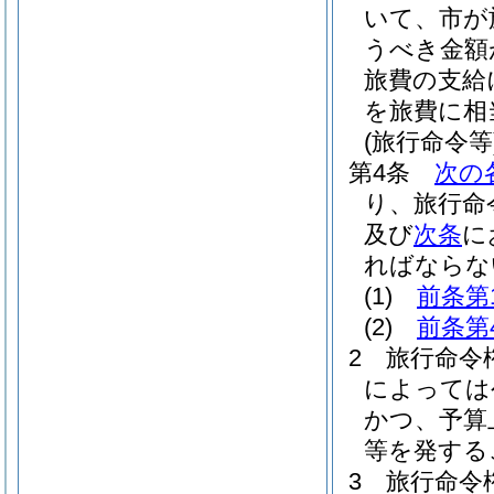
いて、市が
うべき金額
旅費の支給
を旅費に相
(旅行命令等
第4条
次の
り、旅行命
及び
次条
に
ればならな
(1)
前条第
(2)
前条第
2
旅行命令
によっては
かつ、予算
等を発する
3
旅行命令