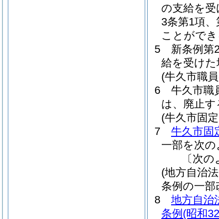
の支給を受
3条第1項
ことができ
5
新条例第
給を受けた
(牛久市職
6
牛久市職
は、廃止す
(牛久市固
7
牛久市固
一部を次の
〔次の
(地方自治
条例の一部
8
地方自治
条例
(昭和3