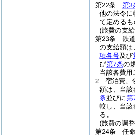
第22条
第3
他の法令に
て定めるも
(旅費の支給
第23条
鉄
の支給額は
項各号
及び
び
第7条
の
当該各費用
2
宿泊費、
額は、当該
条
並びに
第
較し、当該
る。
(旅費の調整
第24条
任