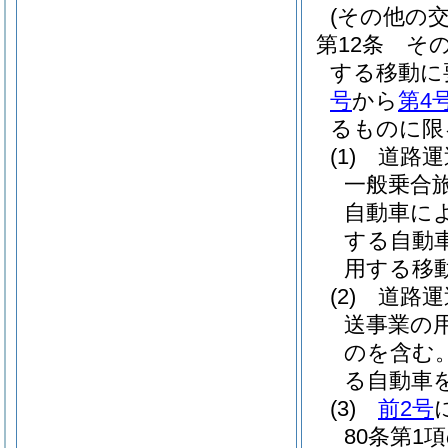
(その他の交
第12条
そ
する移動に
号
から
第4
るものに限
(1)
道路運
一般乗合
自動車に
する自動
用する移
(2)
道路運
送事業の
のを含む。
る自動車を
(3)
前2号
80条第