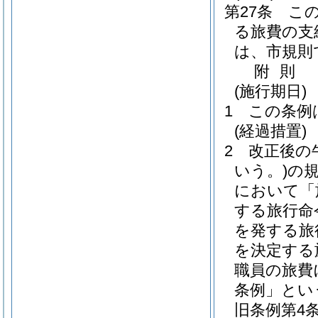
第27条
こ
る旅費の支
は、市規則
附
則
(施行期日)
1
この条例
(経過措置)
2
改正後の
いう。)
の
において「
する旅行命
を発する旅
を決定する
職員の旅費
条例」とい
旧条例第4