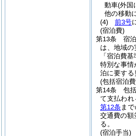
動車
(外
他の移動
(4)
前3号
(宿泊費)
第13条
宿
は、地域の
「宿泊費基
特別な事情
泊に要する
(包括宿泊費
第14条
包
て支払われ
第12条
まで
交通費の額
る。
(宿泊手当)