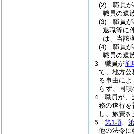
(2)
職員が
職員の遺
(3)
職員が
退職等に
は、当該
(4)
職員が
職員の遺
3
職員が
前
て、地方公
る事由によ
らず、同項
4
職員が、
務の遂行を
し、旅費を
5
第1項
、
第
他の法令に