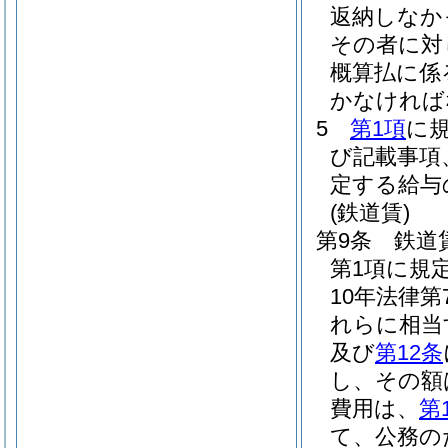
返納しなか
その者に対
概算払に係
かなければ
5
第1項
に
び記載事項
定する給与
(鉄道賃)
第9条
鉄道
第1項に規
10年法律第7
れらに相当
及び
第12条
し、その額
費用は、
第
て、公務の