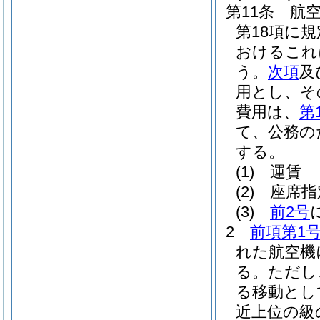
第11条
航
第18項に
おけるこれ
う。
次項
及
用とし、そ
費用は、
第
て、公務の
する。
(1)
運賃
(2)
座席指
(3)
前2号
2
前項第1
れた航空機
る。
ただし
る移動とし
近上位の級