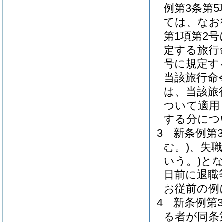
例第3条第
ては、なお
第1項第2
定する旅行
号に規定す
当該旅行命
は、当該旅
ついて適用
する分につ
3
新条例第
む。)
、失
いう。)
と
日前に退職
お従前の例
4
新条例第
る者が同条