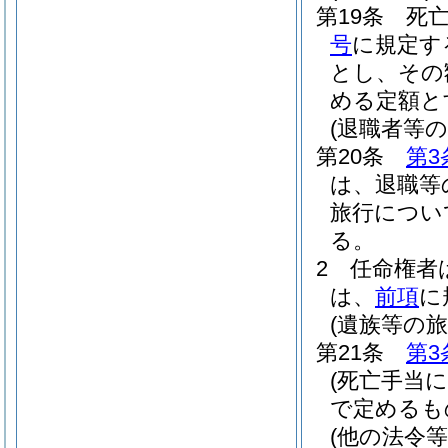
第19条
死
号
に規定す
とし、その
める定額と
(退職者等の
第20条
第3
は、退職等
旅行につい
る。
2
任命権者
は、
前項
に
(遺族等の旅
第21条
第3
(死亡手当
で定めるも
(他の法令