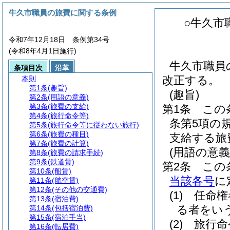
牛久市職員の旅費に関する条例
○牛久市
令和7年12月18日 条例第34号
(令和8年4月1日施行)
牛久市職員
条項目次
沿革
改正する。
本則
第1条
(趣旨)
(趣旨)
第2条
(用語の意義)
第3条
(旅費の支給)
第1条
この
第4条
(旅行命令等)
条第5項の
第5条
(旅行命令等に従わない旅行)
第6条
(旅費の種目)
支給する旅
第7条
(旅費の計算)
(用語の意義
第8条
(旅費の請求手続)
第9条
(鉄道賃)
第2条
この
第10条
(船賃)
当該各号
に
第11条
(航空賃)
第12条
(その他の交通費)
(1)
任命権
第13条
(宿泊費)
る者をい
第14条
(包括宿泊費)
第15条
(宿泊手当)
(2)
旅行命
第16条
(転居費)