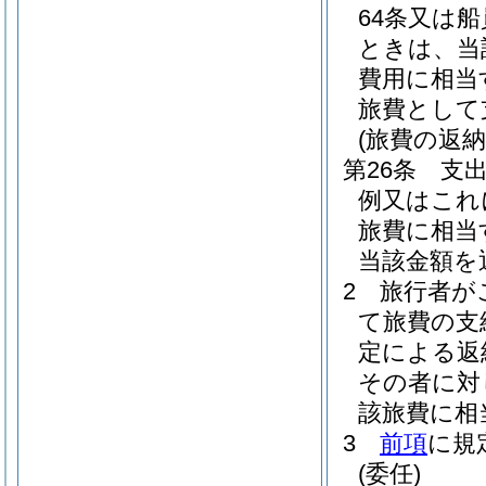
64条又は
ときは、当
費用に相当
旅費として
(旅費の返納
第26条
支
例又はこれ
旅費に相当
当該金額を
2
旅行者が
て旅費の支
定による返
その者に対
該旅費に相
3
前項
に規
(委任)