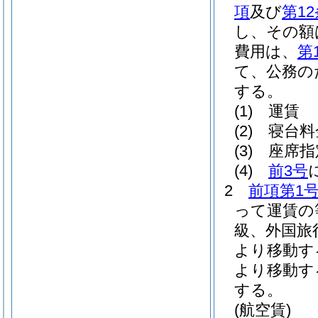
項
及び
第12
し、その額
費用は、
第
て、公務の
する。
(1)
運賃
(2)
寝台料
(3)
座席指
(4)
前3号
2
前項第1
って運賃の
級、外国旅
より移動す
より移動す
する。
(航空賃)