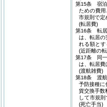
第15条
宿
ための費用
市規則で定
(転居費)
第16条
転
は、転居の
れる額とす
(近距離の
第17条
同
は、転居費
(渡航雑費)
第18条
渡
予防接種に
貨交換手数
して市規則
(死亡手当)