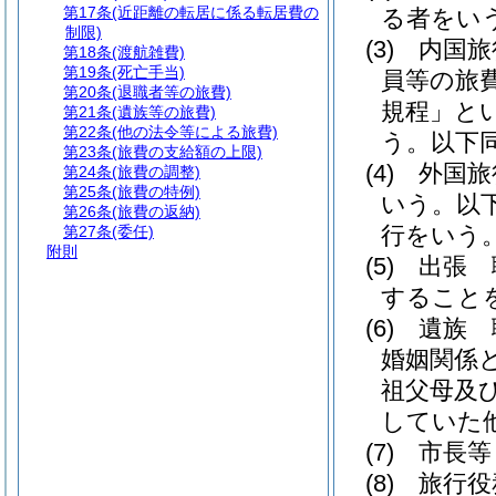
第17条
(近距離の転居に係る転居費の
る者をい
制限)
(3)
内国旅
第18条
(渡航雑費)
第19条
(死亡手当)
員等の旅
第20条
(退職者等の旅費)
規程」とい
第21条
(遺族等の旅費)
第22条
(他の法令等による旅費)
う。以下同
第23条
(旅費の支給額の上限)
(4)
外国旅
第24条
(旅費の調整)
第25条
(旅費の特例)
いう。以下
第26条
(旅費の返納)
行をいう
第27条
(委任)
附則
(5)
出張 
すること
(6)
遺族 
婚姻関係
祖父母及
していた
(7)
市長等
(8)
旅行役