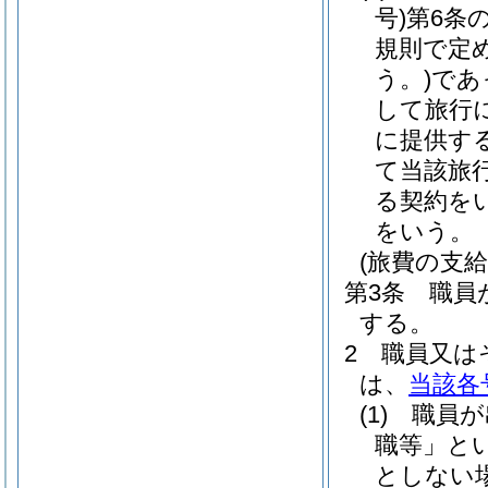
号)
第6条
規則で定
う。)
であ
して旅行
に提供す
て当該旅
る契約を
をいう。
(旅費の支給
第3条
職員
する。
2
職員又は
は、
当該各
(1)
職員が
職等」とい
としない