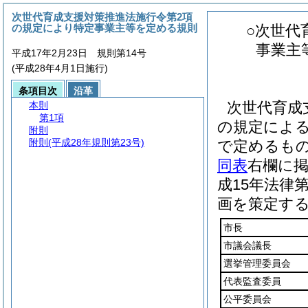
次世代育成支援対策推進法施行令第2項
の規定により特定事業主等を定める規則
○次世代
事業主
平成17年2月23日 規則第14号
(平成28年4月1日施行)
条項目次
沿革
次世代育成
本則
第1項
の規定によ
附則
附則
(平成28年規則第23号)
で定めるも
同表
右欄に
成15年法律第
画を策定す
市長
市議会議長
選挙管理委員会
代表監査委員
公平委員会