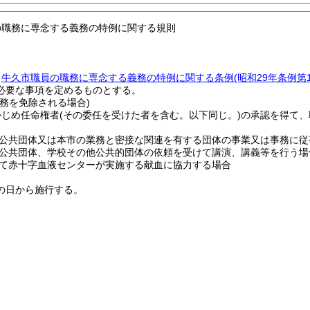
の職務に専念する義務の特例に関する規則
、
牛久市職員の職務に専念する義務の特例に関する条例
(昭和29年条例第1
必要な事項を定めるものとする。
務を免除される場合)
かじめ任命権者
(その委任を受けた者を含む。以下同じ。)
の承認を得て、
公共団体又は本市の業務と密接な関連を有する団体の事業又は事務に従
公共団体、学校その他公共的団体の依頼を受けて講演、講義等を行う場
て赤十字血液センターが実施する献血に協力する場合
の日から施行する。