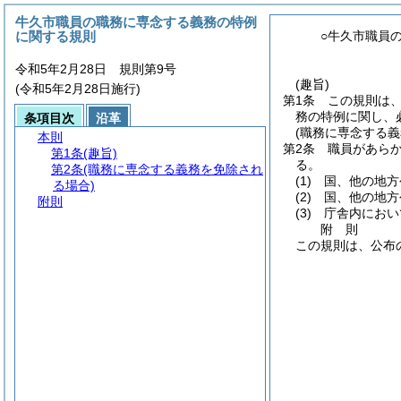
牛久市職員の職務に専念する義務の特例
に関する規則
○牛久市職員
令和5年2月28日 規則第9号
(趣旨)
(令和5年2月28日施行)
第1条
この規則は
務の特例に関し、
条項目次
沿革
(職務に専念する義
本則
第2条
職員があら
第1条
(趣旨)
る。
第2条
(職務に専念する義務を免除され
(1)
国、他の地方
る場合)
(2)
国、他の地方
附則
(3)
庁舎内におい
附
則
この規則は、公布