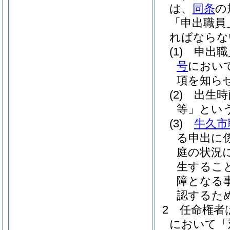
は、
同条
の
「申出職員
ればならな
(1)
申出職
号
におい
項を知ら
(2)
出生時
等」という
(3)
牛久市
る申出に
庭の状況
生するこ
障となる
認するた
2
任命権者
において「