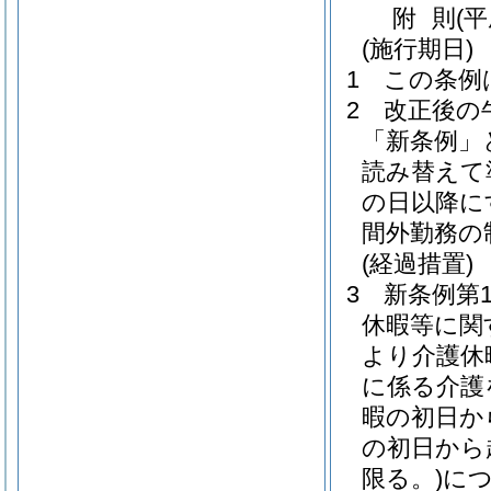
附
則
(
(施行期日)
1
この条例
2
改正後の
「新条例」
読み替えて
の日以降に
間外勤務の
(経過措置)
3
新条例第
休暇等に関
より介護休
に係る介護
暇の初日か
の初日から
限る。)
に