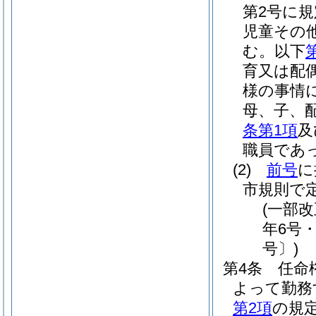
第2号に
児童その
む。以下
育又は配
様の事情
母、子、
条第1項
及
職員であ
(2)
前号
に
市規則で
(一部改
年6号・
号〕)
第4条
任命
よって勤務
第2項
の規