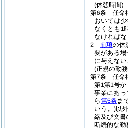
(休憩時間)
第6条
任命
おいては少
なくとも1
なければな
2
前項
の休
要がある場
に与えない
(正規の勤
第7条
任命
第1第1号
事業にあっ
ら
第5条
ま
いう。)
以
絡及び文書
断続的な勤