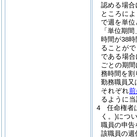
認める場合
ところによ
で週を単位
「単位期間
時間が38
ることがで
である場合
ごとの期間
務時間を割
勤務職員又
それぞれ
前
るように当
4
任命権者
く。)
につ
職員の申告
該職員の週