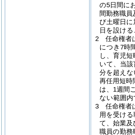
の5日間に
間勤務職員
び土曜日に
日を設ける
2
任命権者
につき7時
し、育児短
いて、当該
分を超えな
再任用短時
は、1週間
ない範囲内
3
任命権者
用を受ける
て、始業及
職員の勤務