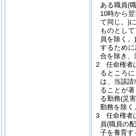
ある職員
(
10時から
て同じ。)
ものとして
員を除く。
するために
合を除き、
2
任命権者
るところに
は、当該請
ることが著
る勤務
(災
勤務を除く
3
任命権者
員
(職員の
子を養育す