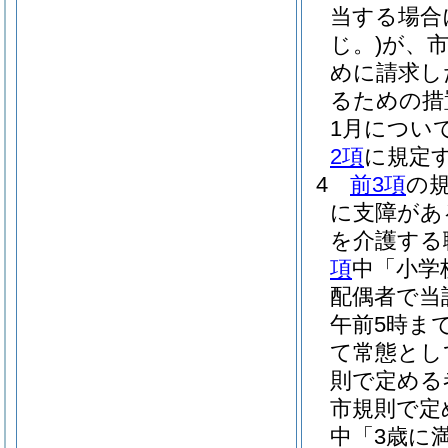
当する場合
じ。)
が、
めに請求し
るための措
1月につい
2項
に規定
4
前3項
の
に支障があ
を介護する
項
中「小学
配偶者で当
午前5時ま
て常態とし
則で定める
市規則で定
中「3歳に