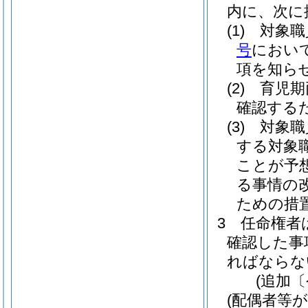
内に、次に
(1)
対象職
号
におい
項を知ら
(2)
育児期
確認する
(3)
対象職
する対象
ことが予
る事情の
ための措
3
任命権者
確認した事
ればならな
(追加〔
(配偶者等