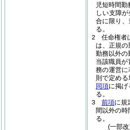
児短時間勤
しい支障が
合に限り、
る。
2
任命権者
は、正規の
勤務以外の
当該職員が
務の運営に
則で定める
同項
に掲げ
る。
3
前項
に規
間以外の時
る。
(一部改