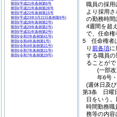
職員の採用
附則
(平成21年条例第6号
附則
(平成21年条例第28号
より採用さ
附則
(平成22年条例第15号
附則
(平成23年3月22日条例第9号)
の勤務時間
附則
(平成28年条例第2号)
4週間を超
附則
(平成29年条例第2号)
附則
(平成31年条例第2号)
で、任命権
附則
(令和2年条例第41号)
5
任命権者
附則
(令和4年条例第1号)
附則
(令和4年条例第21号)
り
前各項
に
附則
(令和7年条例第21号)
する職員の
附則
(令和7年条例第29号)
ることがで
(一部改
年6号・
(週休日及
第3条
日曜
日をいう。
時間勤務職
務等の内容