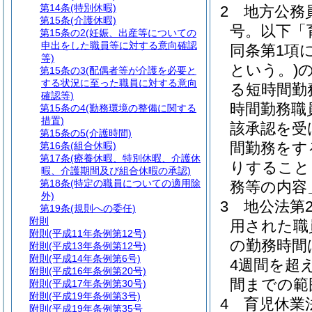
第14条
(特別休暇)
2
地方公務
第15条
(介護休暇)
号。以下「
第15条の2
(妊娠、出産等についての
申出をした職員等に対する意向確認
同条第1項
等)
という。)
第15条の3
(配偶者等が介護を必要と
する状況に至った職員に対する意向
る短時間勤
確認等)
時間勤務職
第15条の4
(勤務環境の整備に関する
措置)
該承認を受
第15条の5
(介護時間)
間勤務をす
第16条
(組合休暇)
第17条
(療養休暇、特別休暇、介護休
りすること
暇、介護期間及び組合休暇の承認)
第18条
(特定の職員についての適用除
務等の内容
外)
3
地公法第2
第19条
(規則への委任)
附則
用された職
附則
(平成11年条例第12号)
の勤務時間
附則
(平成13年条例第12号)
附則
(平成14年条例第6号)
4週間を超
附則
(平成16年条例第20号)
間までの範
附則
(平成17年条例第30号)
附則
(平成19年条例第3号)
4
育児休業
附則
(平成19年条例第35号