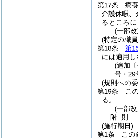
第17条
療
介護休暇、
るところに
(一部改
(特定の職
第18条
第1
には適用し
(追加
号・29
(規則への委
第19条
こ
る。
(一部改
附
則
(施行期日)
第1条
この