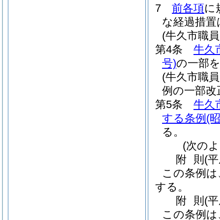
7
前各項
に
な経過措置
(牛久市職
第4条
牛久
号)
の一部
(牛久市職
例の一部改
第5条
牛久
する条例
(
る。
(次のよ
附
則
(
この条例は
する。
附
則
(
この条例は