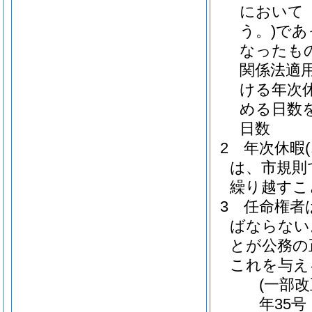
において
う。)
であ
なったも
関係法適
ける年次
める日数
日数
2
年次休暇
は、市規則
繰り越すこ
3
任命権者
ばならない
とが公務の
これを与え
(一部改
年35号