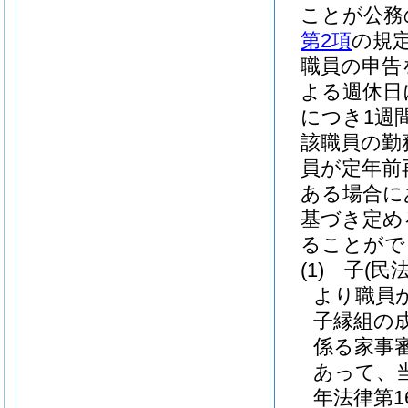
ことが公務
第2項
の規
職員の申告
よる週休日
につき1週
該職員の勤
員が定年前
ある場合に
基づき定め
ることがで
(1)
子
(民
より職員
子縁組の
係る家事
あって、
年法律第16