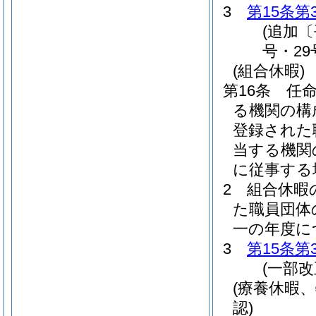
3
第15条第
(追加
号・29
(組合休暇)
第16条
任
る機関の構
登録された
当する機関
に従事する
2
組合休暇
た職員団体
一の年度に
3
第15条第
(一部改
(療養休暇
認)