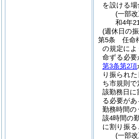
を設ける場
(一部改
和4年2
(週休日の振
第5条
任命
の規定によ
命ずる必要
第3条第2項
り振られた
ち市規則で
該勤務日に
る必要があ
勤務時間の
該4時間の
に割り振る
(一部改