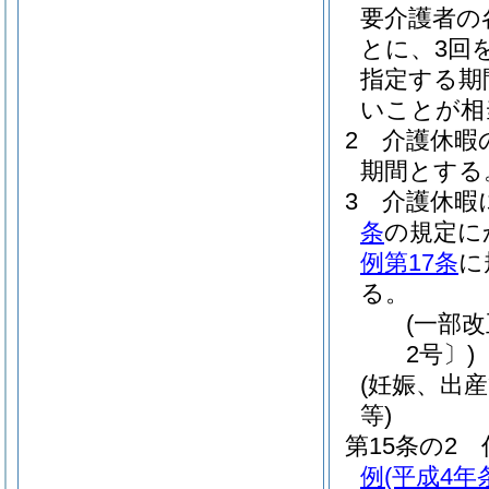
要介護者の
とに、3回
指定する期
いことが相
2
介護休暇
期間とする
3
介護休暇
条
の規定に
例第17条
に
る。
(一部改
2号〕)
(妊娠、出
等)
第15条の2
例
(平成4年