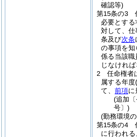
確認等)
第15条の3
必要とする
対して、仕
条及び
次条
の事項を知
係る当該職
じなければ
2
任命権者
属する年度
て、
前項
に
(追加
号〕)
(勤務環境
第15条の4
に行われる