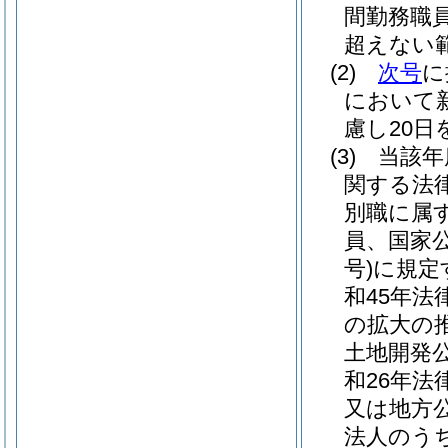
間勤務職
超えない
(2)
次号
に
において
慮し20
(3)
当該年
関する法
別職に属
員、国家
号)
に規定
和45年法律
の拡大の
土地開発
和26年法律
又は地方
法人のう