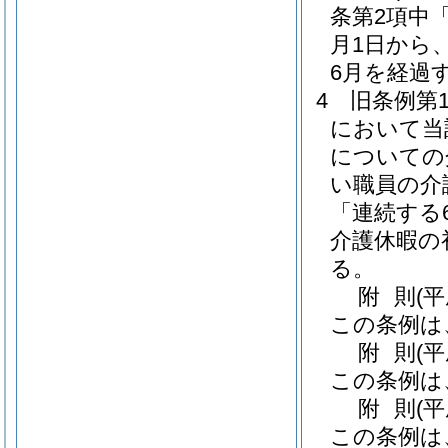
条第2項中
月1日から
6月を経過
4
旧条例第
において当
についての
い職員の介
「連続する
介護休暇の
る。
附
則
(
この条例は
附
則
(
この条例は
附
則
(
この条例は