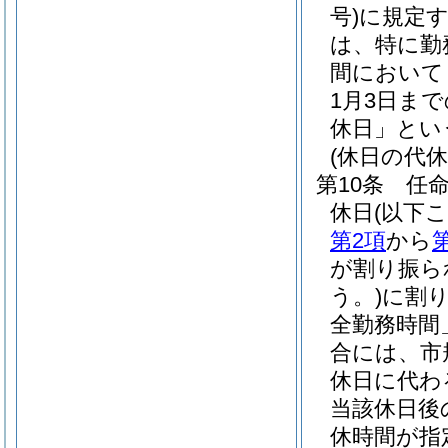
号)
に規定
は、特に勤
間において
1月3日ま
休日」とい
(休日の代休
第10条
任
休日
(以下
第2項
から
が割り振ら
う。)
に割
全勤務時間
合には、市
休日に代わ
当該休日後
休時間が指