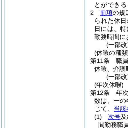
とができる
2
前項
の規
られた休日
日には、特
勤務時間に
(一部改
(休暇の種類
第11条
職
休暇、介護
(一部改
(年次休暇)
第12条
年
数は、一の
じて、
当該
(1)
次号
及
間勤務職