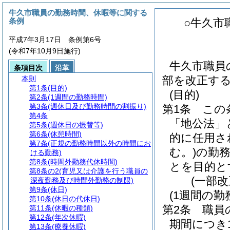
牛久市職員の勤務時間、休暇等に関する
条例
○牛久市
平成7年3月17日 条例第6号
(令和7年10月9日施行)
牛久市職員
条項目次
沿革
部を改正す
本則
第1条
(目的)
(目的)
第2条
(1週間の勤務時間)
第3条
(週休日及び勤務時間の割振り)
第1条
この
第4条
「地公法」
第5条
(週休日の振替等)
第6条
(休憩時間)
的に任用さ
第7条
(正規の勤務時間以外の時間にお
む。)
の勤
ける勤務)
第8条
(時間外勤務代休時間)
とを目的と
第8条の2
(育児又は介護を行う職員の
(一部改
深夜勤務及び時間外勤務の制限)
第9条
(休日)
(1週間の勤
第10条
(休日の代休日)
第2条
職員
第11条
(休暇の種類)
第12条
(年次休暇)
期間につき
第13条
(療養休暇)