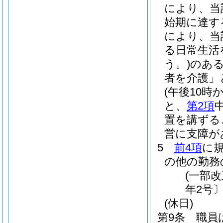
により、当
始期に達す
により、当
る日常生活
う。)
のあ
者を介護」
(午後10
と、
第2項
置を講ずる
営に支障が
5
前4項
に
の他の勤務
(一部改
年2号〕
(休日)
第9条
職員