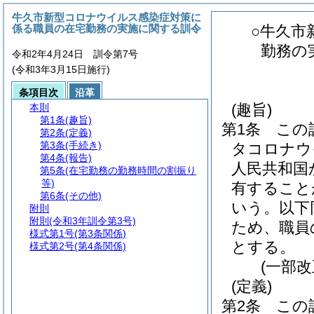
牛久市新型コロナウイルス感染症対策に
係る職員の在宅勤務の実施に関する訓令
○牛久市
勤務の
令和2年4月24日 訓令第7号
(令和3年3月15日施行)
条項目次
沿革
(趣旨)
本則
第1条
(趣旨)
第1条
この
第2条
(定義)
第3条
(手続き)
タコロナウ
第4条
(報告)
人民共和国
第5条
(在宅勤務の勤務時間の割振り
等)
有すること
第6条
(その他)
いう。以下
附則
附則
(令和3年訓令第3号)
ため、職員
様式第1号
(第3条関係)
とする。
様式第2号
(第4条関係)
(一部改
(定義)
第2条
この