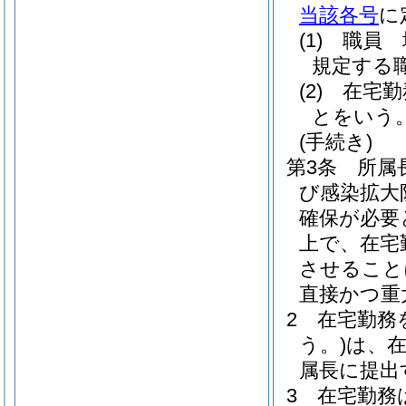
当該各号
に
(1)
職員 
規定する
(2)
在宅勤
とをいう
(手続き)
第3条
所属
び感染拡大
確保が必要
上で、在宅
させること
直接かつ重
2
在宅勤務
う。)
は、
属長に提出
3
在宅勤務