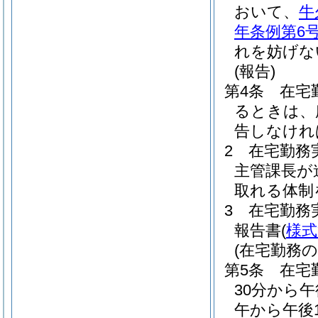
おいて、
牛
年条例第6号
れを妨げな
(報告)
第4条
在宅
るときは、
告しなけれ
2
在宅勤務
主管課長が
取れる体制
3
在宅勤務
報告書
(
様式
(在宅勤務
第5条
在宅
30分から
午から午後