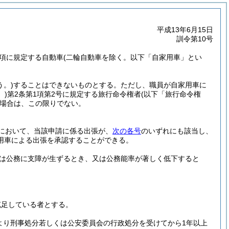
平成13年6月15日
訓令第10号
2項に規定する自動車
(二輪自動車を除く。以下「自家用車」とい
。)
することはできないものとする。
ただし、職員が自家用車に
。)
第2条第1項第2号に規定する旅行命令権者
(以下「旅行命令権
場合は、この限りでない。
において、当該申請に係る出張が、
次の各号
のいずれにも該当し、
用車による出張を承認することができる。
は公務に支障が生ずるとき、又は公務能率が著しく低下すると
充足している者とする。
より刑事処分若しくは公安委員会の行政処分を受けてから1年以上