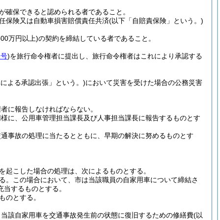
が確保できると認められる者であること。
任保険又は自動車損害賠償責任共済
(以下「自賠責保険」という。)
00万円以上)
の契約を締結している者であること。
1号
)
を旅行命令権者に提出し、旅行命令権者はこれにより承認する
車による承認出張」という。)
において災害を受けた場合の公務災害
。
権者に報告しなければならない。
同様に、公用車管理担当課長及び人事担当課長に報告するものとす
交通事故の処理に当たるとともに、早期の解決に努めるものとす
を起こした場合の処理は、次によるものとする。
る。
この場合において、市は当該職員の自家用車について締結さ
充当するものとする。
ものとする。
、当該自家用車を交通事故発生前の状態に復旧するための修繕費
(以