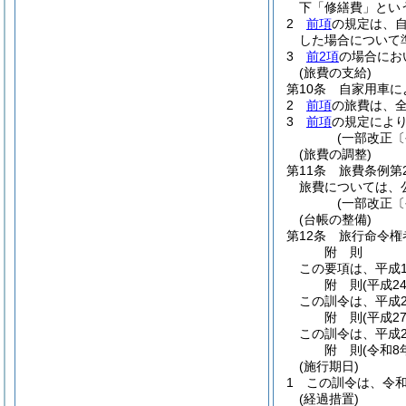
下「修繕費」とい
2
前項
の規定は、
した場合について
3
前2項
の場合にお
(旅費の支給)
第10条
自家用車に
2
前項
の旅費は、
3
前項
の規定によ
(一部改正〔
(旅費の調整)
第11条
旅費条例第
旅費については、
(一部改正〔
(台帳の整備)
第12条
旅行命令権
附
則
この要項は、平成1
附
則
(平成2
この訓令は、平成2
附
則
(平成2
この訓令は、平成2
附
則
(令和8
(施行期日)
1
この訓令は、令和
(経過措置)