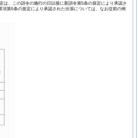
定は、この訓令の施行の日以後に新訓令第5条の規定により承認さ
要項第5条の規定により承認された出張については、なお従前の例