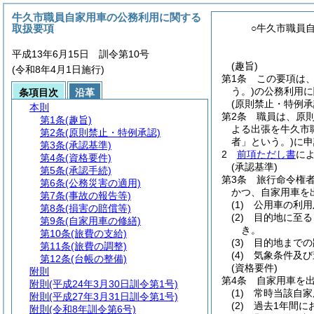
牛久市職員自家用車の公務利用に関する
取扱要項
○牛久市職員
平成13年6月15日 訓令第10号
(趣旨)
(令和8年4月1日施行)
第1条
この要項は
う。)
の公務利用に
条項目次
沿革
(原則禁止・特例承
本則
第2条
職員は、原
第1条
(趣旨)
よる出張を牛久市
第2条
(原則禁止・特例承認)
者」という。)
に申
第3条
(承認基準)
2
前項ただし書
に
第4条
(資格要件)
(承認基準)
第5条
(承認手続)
第3条
旅行命令権
第6条
(公務災害の適用)
かつ、自家用車を
第7条
(事故の報告等)
(1)
公用車の利用
第8条
(損害の賠償等)
(2)
目的地に至る
第9条
(自家用車の修繕)
き。
第10条
(旅費の支給)
(3)
目的地までの
第11条
(旅費の調整)
(4)
気象条件及び
第12条
(台帳の整備)
(資格要件)
附則
第4条
自家用車を
附則
(平成24年3月30日訓令第1号)
(1)
常時当該自家
附則
(平成27年3月31日訓令第1号)
(2)
過去1年間に
附則
(令和8年訓令第6号)