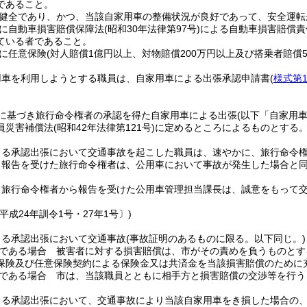
であること。
健全であり、かつ、当該自家用車の整備状況が良好であって、安全運転
に自動車損害賠償保障法
(昭和30年法律第97号)
による自動車損害賠償責
ている者であること。
に任意保険
(対人賠償1億円以上、対物賠償200万円以上及び搭乗者賠償5
用車を利用しようとする職員は、自家用車による出張承認申請書
(
様式第
に基づき旅行命令権者の承認を得た自家用車による出張
(以下「自家用
員災害補償法
(昭和42年法律第121号)
に定めるところによるものとする
よる承認出張において交通事故を起こした職員は、速やかに、旅行命令
り報告を受けた旅行命令権者は、公用車において事故が発生した場合と
り旅行命令権者から報告を受けた公用車管理担当課長は、誠意をもって
平成24年訓令1号・27年1号〕)
よる承認出張において交通事故
(事故証明のあるものに限る。以下同じ。)
である場合 被害者に対する損害賠償は、市がその責めを負うものとす
保険及び任意保険契約による保険金又は共済金を当該損害賠償のために
である場合 市は、当該職員とともに相手方と損害賠償の交渉等を行う
よる承認出張において、交通事故により当該自家用車をき損した場合の