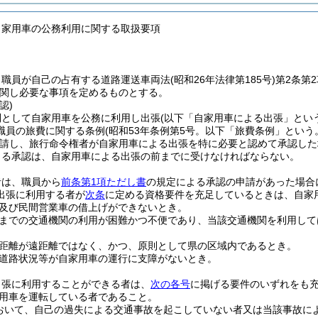
自家用車の公務利用に関する取扱要項
、職員が自己の占有する道路運送車両法
(昭和26年法律第185号)
第2条第
関し必要な事項を定めるものとする。
認)
則として自家用車を公務に利用し出張
(以下「自家用車による出張」という
職員の旅費に関する条例
(昭和53年条例第5号。以下「旅費条例」という
請し、旅行命令権者が自家用車による出張を特に必要と認めて承認した
よる承認は、自家用車による出張の前までに受けなければならない。
者は、職員から
前条第1項ただし書
の規定による承認の申請があった場合
出張に利用する者が
次条
に定める資格要件を充足しているときは、自家
及び民間営業車の借上げができないとき。
までの交通機関の利用が困難かつ不便であり、当該交通機関を利用して
距離が遠距離ではなく、かつ、原則として県の区域内であるとき。
道路状況等が自家用車の運行に支障がないとき。
出張に利用することができる者は、
次の各号
に掲げる要件のいずれをも
用車を運転している者であること。
おいて、自己の過失による交通事故を起こしていない者又は当該事故に