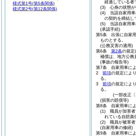
経過している者
様式第1号
(第5条関係)
(3)
心身の状態が
様式第2号
(第12条関係)
(4)
当該自家用車
の契約を締結し
(5)
当該自家用車
(承認手続)
第5条
出張に自家
ものとする。
(公務災害の適用)
第6条
第2条
の規定
補償は、地方公務
(事故の報告等)
第7条
自家用車に
2
前項
の規定によ
る。
3
前項
の規定によ
る。
(一部改正〔
(損害の賠償等)
第8条
自家用車に
(1)
職員が加害者
れている自賠責
(2)
職員が被害者
(自家用車の修繕)
第9条
自家用車に