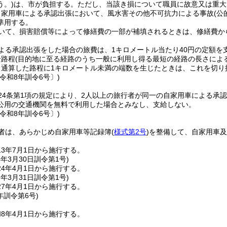
う。)
は、市が負担する。
ただし、当該き損について職員に故意又は重大
自家用車による承認出張において、風水害その他不可抗力による事故
(
準用する。
いて、損害賠償等によって修繕費の一部が補填されるときは、修繕費か
よる承認出張をした場合の旅費は、1キロメートル当たり40円の定額を
全路程
(目的地に至る経路のうち一般に利用し得る最短の経路の長さによ
り通算した路程に1キロメートル未満の端数を生じたときは、これを切り
令和8年訓令6号〕)
24条第1項の規定により、2人以上の旅行者が同一の自家用車による承
公用の交通機関を無料で利用した場合とみなし、支給しない。
令和8年訓令6号〕)
者は、あらかじめ自家用車等記録簿
(
様式第2号
)
を整備して、自家用車及
3年7月1日から施行する。
4年3月30日
訓令第1号)
4年4月1日から施行する。
7年3月31日
訓令第1号)
7年4月1日から施行する。
年
訓令第6号)
8年4月1日から施行する。