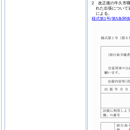
2
改正後の牛久市
れた出張について
による。
様式第1号
(第5条関係