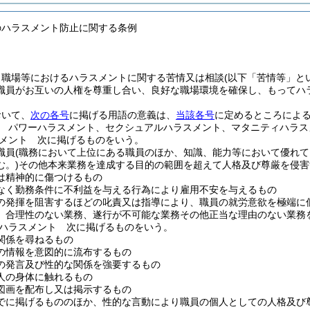
のハラスメント防止に関する条例
、職場等におけるハラスメントに関する苦情又は相談
(以下「苦情等」と
職員がお互いの人権を尊重し合い、良好な職場環境を確保し、もってハ
おいて、
次の各号
に掲げる用語の意義は、
当該各号
に定めるところによ
 パワーハラスメント、セクシュアルハラスメント、マタニティハラス
メント 次に掲げるものをいう。
職員
(職務において上位にある職員のほか、知識、能力等において優れて
む。)
その他本来業務を達成する目的の範囲を超えて人格及び尊厳を侵害
は精神的に傷つけるもの
なく勤務条件に不利益を与える行為により雇用不安を与えるもの
の発揮を阻害するほどの叱責又は指導により、職員の就労意欲を極端に
、合理性のない業務、遂行が不可能な業務その他正当な理由のない業務
ハラスメント 次に掲げるものをいう。
関係を尋ねるもの
の情報を意図的に流布するもの
の発言及び性的な関係を強要するもの
人の身体に触れるもの
図画を配布し又は掲示するもの
でに掲げるもののほか、性的な言動により職員の個人としての人格及び