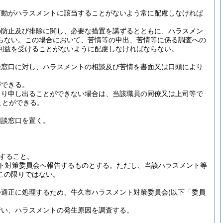
言動がハラスメントに該当することがないよう常に配慮しなければ
の防止及び排除に関し、必要な措置を講ずるとともに、ハラスメン
らない。
この場合において、苦情等の申出、苦情等に係る調査への
利益を受けることがないように配慮しなければならない。
談窓口に対し、ハラスメントの相談及び苦情を書面又は口頭により
ができる。
より申し出ることができない場合は、当該職員の同僚又は上司等で
ことができる。
相談窓口を置く。
すること。
ト対策委員会へ報告するものとする。
ただし、当該ハラスメント等
この限りではない。
つ適正に処理するため、牛久市ハラスメント対策委員会
(以下「委員
行い、ハラスメントの発生原因を調査する。