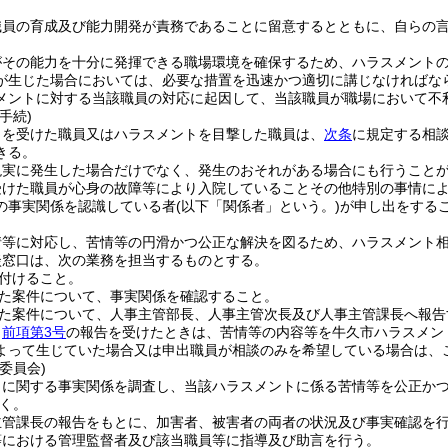
職員の育成及び能力開発が責務であることに留意するとともに、自らの
がその能力を十分に発揮できる職場環境を確保するため、ハラスメント
が生じた場合においては、必要な措置を迅速かつ適切に講じなければな
メントに対する当該職員の対応に起因して、当該職員が職場において不
手続)
トを受けた職員又はハラスメントを目撃した職員は、
次条
に規定する相
きる。
現実に発生した場合だけでなく、発生のおそれがある場合にも行うこと
受けた職員が心身の故障等により入院していることその他特別の事情に
の事実関係を認識している者
(以下「関係者」という。)
が申し出をする
情等に対応し、苦情等の円滑かつ公正な解決を図るため、ハラスメント
談窓口は、次の業務を担当するものとする。
付けること。
た案件について、事実関係を確認すること。
た案件について、人事主管部長、人事主管次長及び人事主管課長へ報告
、
前項第3号
の報告を受けたときは、苦情等の内容等を牛久市ハラスメン
よって生じていた場合又は申出職員が相談のみを希望している場合は、
委員会)
トに関する事実関係を調査し、当該ハラスメントに係る苦情等を公正か
く。
主管課長の報告をもとに、加害者、被害者の両者の状況及び事実確認を
等における管理監督者及び該当職員等に指導及び助言を行う。