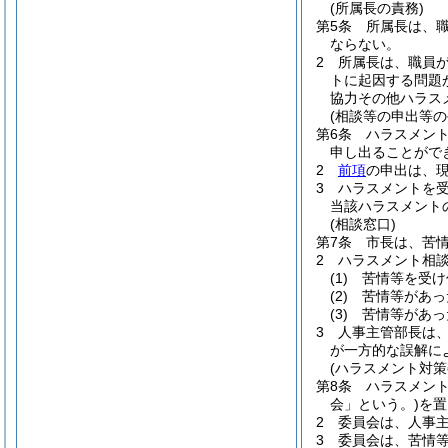
(所属長の責務)
第5条
所属長は、
ならない。
2
所属長は、職員
トに起因する問題
協力その他ハラス
(相談等の申出等の
第6条
ハラスメン
申し出ることがで
2
前項
の申出は、
3
ハラスメントを
当該ハラスメント
(相談窓口)
第7条
市長は、苦
2
ハラスメント相
(1)
苦情等を受け
(2)
苦情等があっ
(3)
苦情等があっ
3
人事主管部長は
が一方的な誤解に
(ハラスメント対策
第8条
ハラスメン
会」という。)
を置
2
委員会は、人事
3
委員会は、苦情