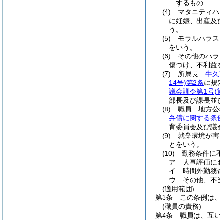
するもの
(4)
マタニティハ
に妊娠、出産及
う。
(5)
モラルハラス
をいう。
(6)
その他のハ
傷つけ、不利益
(7)
所属長
牛久
14号)
第2条
に規
議会訓令第1号)
部長及び課長並
(8)
職員 地方公
弁償に関する条
育委員会及び議
(9)
就業環境が害
とをいう。
(10)
勤務条件に
ア
人事評価に
イ
時間外勤務
ウ
その他、不
(適用範囲)
第3条
この条例は
(職員の責務)
第4条
職員は、互