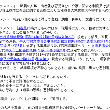
ラスメント 職員の妊娠、出産及び育児並びに介護に関する制度又は措
び育児並びに介護に関する言動により女性職員の就業環境を害するもの
メント 職員が他の職員に対して言動、態度、身振り、文書等により、
ラスメント
前各号
に掲げるもののほか、職場等において、他者に対する
を与え、又は脅威を与えるものをいう。
市行政組織規則
(昭和54年規則第5号)
第4条第2項
に規定する部長、室長
定する局長、
牛久市農業委員会事務局処務規程
(昭和52年農委規程第1号
第2条
及び
第3条
に規定する事務局長及び庶務議事課の長、
牛久市教育委
びに
牛久市立図書館条例
(平成5年条例第3号)
に規定する館長をいう。
務員法
(昭和25年法律第261号)
第3条第2項に規定する職員、市長、副市
例
(平成元年条例第11号)
別表第1
に規定する職員をいう。
ただし、選挙管
会に属する非常勤特別職員は除く。
されること 就業環境が不快なものとされ、能力の発揮に重大な悪影響
不利益を与えること 次に掲げるものをいう。
おいて不当に評価をすること。
命令を不当に与える。
又は、与えないこと。
当な行為により通常の勤務に悪影響が生じること。
、職員において生じた問題について適用する。
いの人格を尊重し、他の職員を職務遂行上の対等なパートナーと認め、