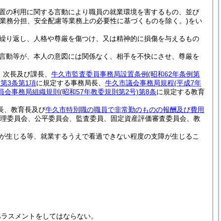
置の利用に関する言動により職員の就業環境を害するもの、並び
(業務分担、安全配慮等業務上の必要性に基づくものを除く。)
をい
繰り返し、人格や尊厳を傷つけ、又は精神的に損傷を与えるもの
言動等が、本人の意図には関係なく、相手を不快にさせ、尊厳を
、次長及び課長、
牛久市監査委員事務局設置条例
(昭和62年条例第
)
第3条第1項
に規定する事務局長、
牛久市議会事務局規程
(平成7年
員会事務局組織規則
(昭和57年教委規則第2号)
第8条
に規定する教育
長、教育長及び
牛久市特別職の職員で非常勤のものの報酬及び費用
理委員会、公平委員会、監査委員、固定資産評価審査委員会、教
が生じる等、就業するうえで看過できない程度の支障が生じるこ
ハラスメントをしてはならない。