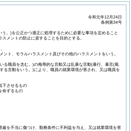
令和元年12月24日
条例第34号
いう。)
を公正かつ適正に処理するために必要な事項を定めること
ラスメントの防止に資することを目的とする。
る。
メント、モラルハラスメント及びその他のハラスメントをいう。
いる職員を含む。)
の侮辱的な言動又は乱暴な言動
(暴行、暴言
(風
する言動をいう。)
により、職員の就業環境が害され、又は職員を
低下させるもの
を命ずるもの
尊厳を不当に傷つけ、勤務条件に不利益を与え、又は就業環境を害