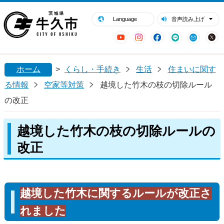
閉じる
牛久市ホームページ
Language
音声読み上げ
YouTube
Instagram
Facebook
LINE
Mail
ホーム
>
くらし・手続き
生活
住まいに関す
る情報
空家等対策
越境した竹木の枝の切除ルール
の改正
越境した竹木の枝の切除ルールの
改正
越境した竹木に関するルールが改正さ
れました