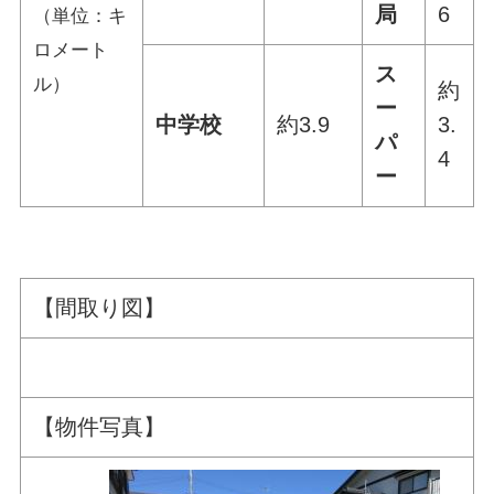
局
6
（単位：キ
ロメート
ス
ル）
約
ー
中学校
約3.9
3.
パ
4
ー
【間取り図】
【物件写真】