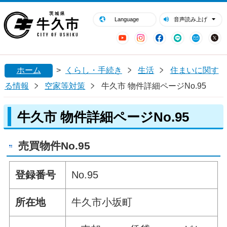
閉じる
牛久市ホームページ
Language
音声読み上げ
YouTube
Instagram
Facebook
LINE
Mail
ホーム
>
くらし・手続き
生活
住まいに関す
る情報
空家等対策
牛久市 物件詳細ページNo.95
牛久市 物件詳細ページNo.95
売買物件No.95
登録番号
No.95
所在地
牛久市小坂町