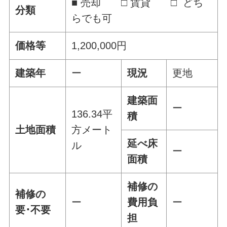
■ 売却 □ 賃貸 □ どち
分類
らでも可
価格等
1,200,000円
建築年
ー
現況
更地
建築面
ー
136.34平
積
土地面積
方メート
延べ床
ル
ー
面積
補修の
補修の
ー
費用負
ー
要･不要
担