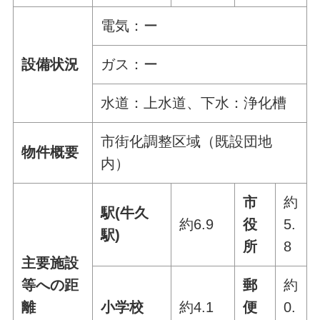
電気：ー
設備状況
ガス：ー
水道：上水道、下水：浄化槽
市街化調整区域（既設団地
物件概要
内）
市
約
駅(牛久
約6.9
役
5.
駅)
所
8
主要施設
等への距
郵
約
離
小学校
約4.1
便
0.