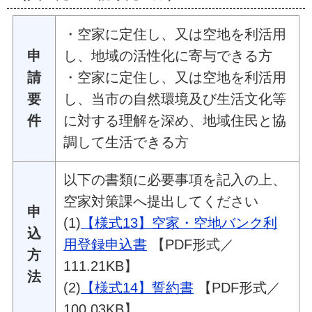
・空家に定住し、又は空地を利活用
申
し、地域の活性化に寄与できる方
請
・空家に定住し、又は空地を利活用
要
し、当市の自然環境及び生活文化等
件
に対する理解を深め、地域住民と協
調して生活できる方
以下の書類に必要事項を記入の上、
空家対策課へ提出してください
申
(1)
【様式13】空家・空地バンク利
込
用登録申込書
【PDF形式／
方
111.21KB】
法
(2)
【様式14】誓約書
【PDF形式／
100.03KB】