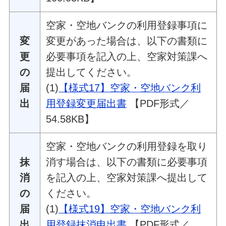
空家・空地バンクの利用登録事項に
変
変更があった場合は、以下の書類に
更
必要事項を記入の上、空家対策課へ
の
提出してください。
届
(1)
【様式17】空家・空地バンク利
出
用登録変更届出書
【PDF形式／
54.58KB】
空家・空地バンクの利用登録を取り
抹
消す場合は、以下の書類に必要事項
消
を記入の上、空家対策課へ提出して
の
ください。
届
(1)
【様式19】空家・空地バンク利
出
用登録抹消申出書
【PDF形式／