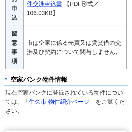
件交渉申込書
【PDF形式／
申
106.03KB】
込
留
意
市は空家に係る売買又は賃貸借の交
事
渉及び契約について関与しません。
項
空家バンク物件情報
現在空家バンクに登録されている物件につい
ては、「
牛久市 物件紹介ページ
」をご覧くだ
さい。