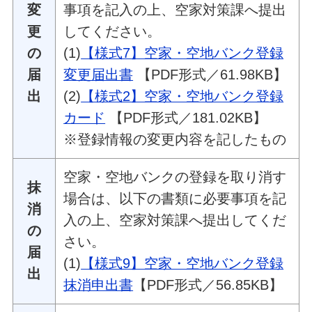
変
事項を記入の上、空家対策課へ提出
更
してください。
の
(1)
【様式7】空家・空地バンク登録
届
変更届出書
【PDF形式／61.98KB】
出
(2)
【様式2】空家・空地バンク登録
カード
【PDF形式／181.02KB】
※登録情報の変更内容を記したもの
空家・空地バンクの登録を取り消す
抹
場合は、以下の書類に必要事項を記
消
入の上、空家対策課へ提出してくだ
の
さい。
届
(1)
【様式9】空家・空地バンク登録
出
抹消申出書
【PDF形式／56.85KB】