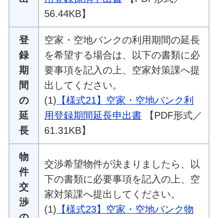
56.44KB】
登
空家・空地バンクの利用期間の延長
録
を希望する場合は、以下の書類に必
期
要事項を記入の上、空家対策課へ提
間
出してください。
の
(1)
【様式21】空家・空地バンク利
延
用登録期間延長申出書
【PDF形式／
長
61.31KB】
物
交渉希望物件が決まりましたら、以
件
下の書類に必要事項を記入の上、空
交
家対策課へ提出してください。
渉
(1)
【様式23】空家・空地バンク物
の