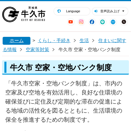
閉じる
牛久市ホームページ
Language
音声読み上げ
YouTube
Instagram
Facebook
LINE
Mail
ホーム
>
くらし・手続き
生活
住まいに関す
る情報
空家等対策
牛久市 空家・空地バンク制度
牛久市 空家・空地バンク制度
「牛久市空家・空地バンク制度」は、市内の
空家及び空地を有効活用し、良好な住環境の
確保並びに定住及び定期的な滞在の促進によ
る地域の活性化を図るとともに、生活環境の
保全を推進するための制度です。