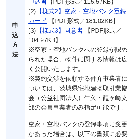
申込書
【
PDF形式／115.57KB】
(2)
【様式2】空家・空地バンク登録
カード
【PDF形式／181.02KB】
申
(3)
【様式3】同意書
【PDF形式／
込
104.97KB】
方
※空家・空地バンクへの登録が認め
法
られた場合、物件に関する情報は広
く公開いたします。
※契約交渉を依頼する仲介事業者に
ついては、茨城県宅地建物取引業協
会（公益社団法人）牛久・龍ヶ崎支
部の会員事業者のみ指定可能です。
空家・空地バンクの登録事項に変更
があった場合は、以下の書類に必要