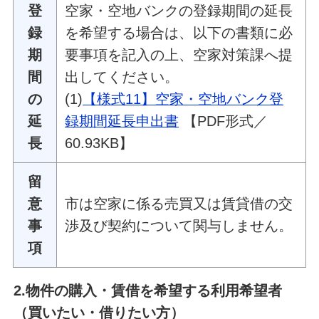
登
空家・空地バンクの登録期間の延長
録
を希望する場合は、以下の書類に必
期
要事項を記入の上、空家対策課へ提
間
出してください。
の
(1)
【様式11】空家・空地バンク登
延
録期間延長申出書
【PDF形式／
長
60.93KB】
留
意
市は空家に係る売買又は賃貸借の交
事
渉及び契約について関与しません。
項
2.物件の購入・賃借を希望する利用希望者
（買いたい・借りたい方）