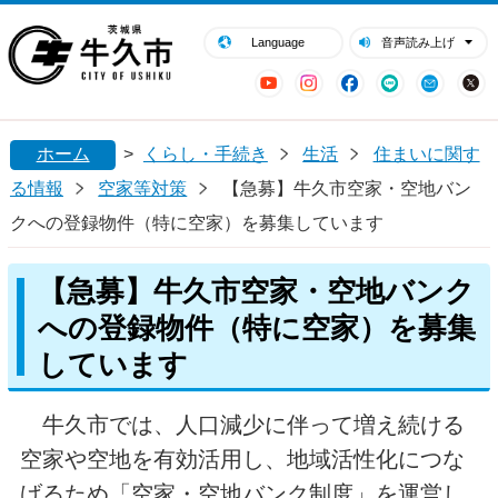
閉じる
牛久市ホームページ
Language
音声読み上げ
YouTube
Instagram
Facebook
LINE
Mail
ホーム
>
くらし・手続き
生活
住まいに関す
る情報
空家等対策
【急募】牛久市空家・空地バン
クへの登録物件（特に空家）を募集しています
【急募】牛久市空家・空地バンク
への登録物件（特に空家）を募集
しています
牛久市では、人口減少に伴って増え続ける
空家や空地を有効活用し、地域活性化につな
げるため「空家・空地バンク制度」を運営し