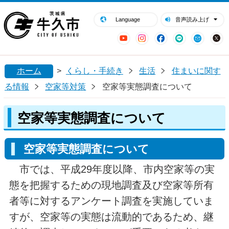
閉じる
牛久市ホームページ
Language
音声読み上げ
YouTube
Instagram
Facebook
LINE
Mail
ホーム
>
くらし・手続き
生活
住まいに関す
る情報
空家等対策
空家等実態調査について
空家等実態調査について
空家等実態調査について
市では、平成29年度以降、市内空家等の実
態を把握するための現地調査及び空家等所有
者等に対するアンケート調査を実施していま
すが、空家等の実態は流動的であるため、継