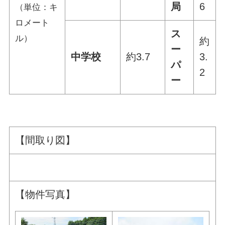
局
6
（単位：キ
ロメート
ス
ル）
約
ー
中学校
約3.7
3.
パ
2
ー
【間取り図】
【物件写真】