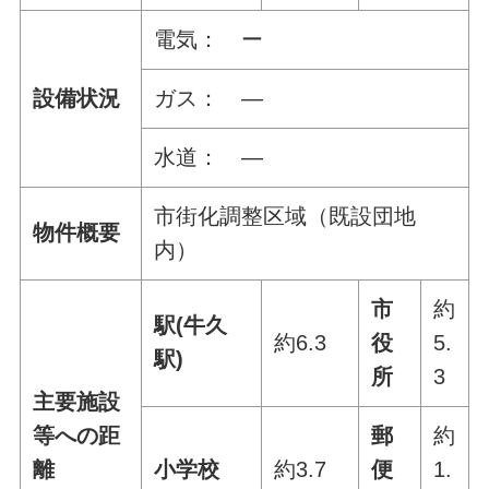
電気： ー
設備状況
ガス： ―
水道： ―
市街化調整区域（既設団地
物件概要
内）
市
約
駅(牛久
約6.3
役
5.
駅)
所
3
主要施設
等への距
郵
約
離
小学校
約3.7
便
1.