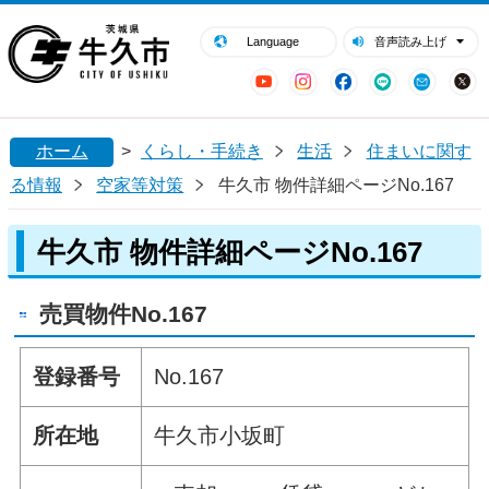
閉じる
牛久市ホームページ
Language
音声読み上げ
YouTube
Instagram
Facebook
LINE
Mail
ホーム
>
くらし・手続き
生活
住まいに関す
る情報
空家等対策
牛久市 物件詳細ページNo.167
牛久市 物件詳細ページNo.167
売買物件No.167
登録番号
No.167
所在地
牛久市小坂町