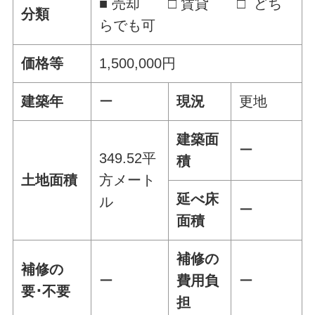
■ 売却 □ 賃貸 □ どち
分類
らでも可
価格等
1,500,000円
建築年
ー
現況
更地
建築面
ー
349.52平
積
土地面積
方メート
延べ床
ル
ー
面積
補修の
補修の
ー
費用負
ー
要･不要
担