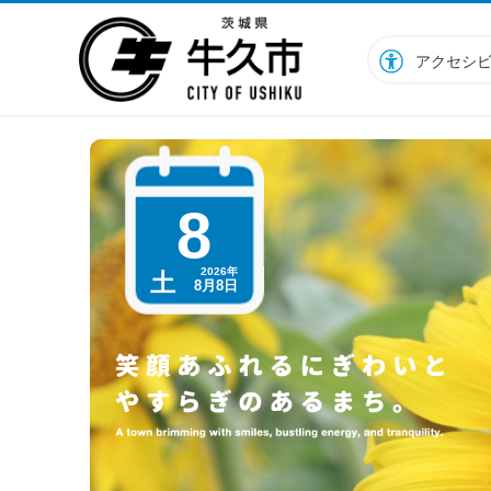
牛久市ホームページ
アクセシ
8
2026年
土
8月8日
言