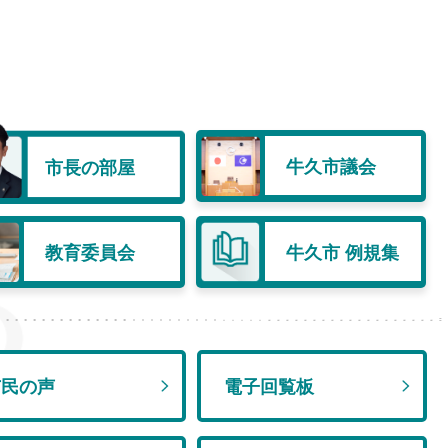
牛久市議会
市長の部屋
教育委員会
牛久市 例規集
RSS
市民の声
電子回覧板