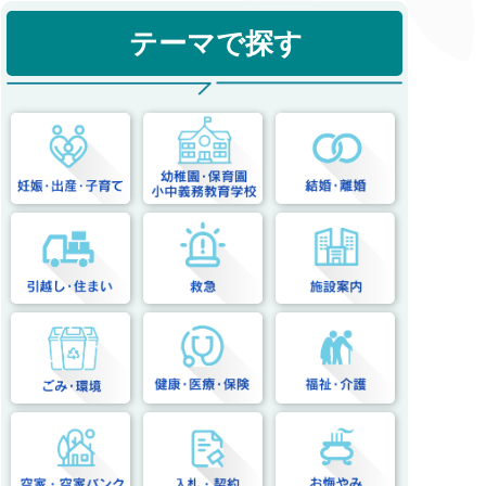
テーマで探す
妊娠・出産・子育て
幼稚園・保育園・小中義務
結婚・離婚
引越し・住まい
救急
施設案内
ごみ・環境
健康・医療・保険
福祉・介護
空家・空家バンク
入札・契約
お悔やみ