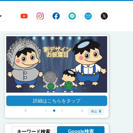
YouTube
Instagram
Facebook
LINE
Mail
X
市
詳細はこちらをタップ
詳細はこちらをタップ
詳細はこちらをタップ
前へ
次へ
停止
1番目を表示
2番目を表示
3番目を表示
Google検索
キーワード検索