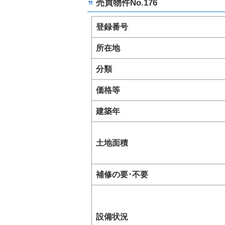
売買物件No.176
登録番号
所在地
分類
価格等
建築年
土地面積
補修の要･不要
設備状況