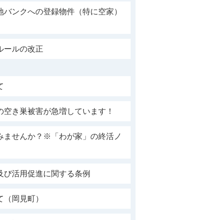
地バンクへの登録物件（特に空家）
ルールの改正
て
の空き巣被害が急増しています！
みませんか？※「わが家」の終活ノ
及び活用促進に関する条例
て（岡見町）