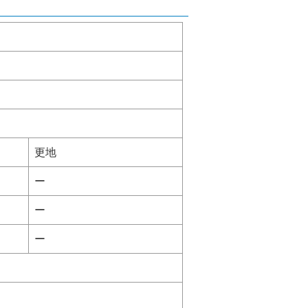
更地
ー
ー
ー