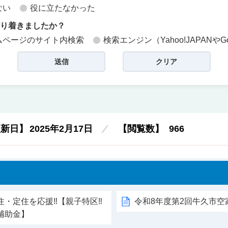
ない
役に立たなかった
どり着きましたか？
ムページのサイト内検索
検索エンジン（Yahoo!JAPANやG
更新日】
2025年2月17日
【閲覧数】
966
住・定住を応援‼【親子特区‼
令和8年度第2回牛久市
補助金】