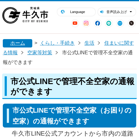
閉じる
牛久市ホームページ
Language
音声読み上げ
YouTube
Instagram
Facebook
LINE
Mail
ホーム
>
くらし・手続き
生活
住まいに関す
る情報
空家等対策
市公式LINEで管理不全空家の通
報ができます
市公式LINEで管理不全空家の通報
ができます
市公式LINEで管理不全空家（お困りの
空家）の通報ができます
牛久市LINE公式アカウントから市内の道路