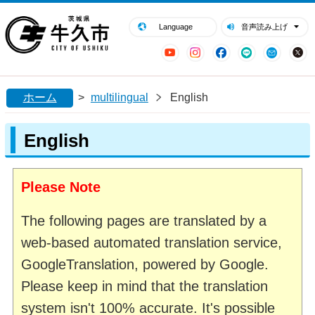
閉じる
牛久市ホームページ
Language
音声読み上げ
YouTube
Instagram
Facebook
LINE
Mail
ホーム
>
multilingual
English
English
Please Note
The following pages are translated by a
web-based automated translation service,
GoogleTranslation, powered by Google.
Please keep in mind that the translation
system isn't 100% accurate. It's possible