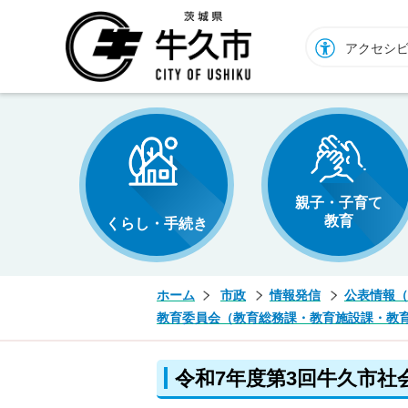
牛久市ホームページ
アクセシ
親子・子育て
教育
くらし・手続き
ホーム
市政
情報発信
公表情報（
教育委員会（教育総務課・教育施設課・教
令和7年度第3回牛久市社