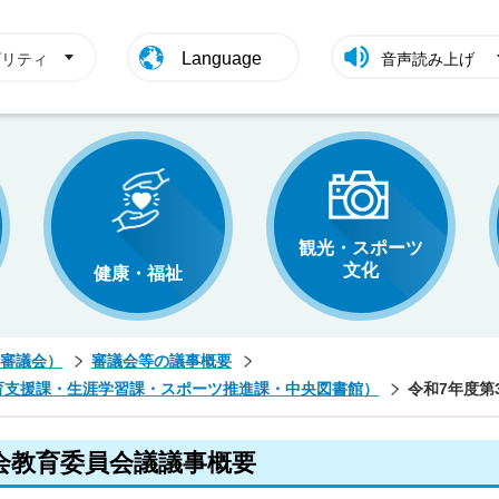
Language
ビリティ
音声読み上げ
観光・スポーツ
文化
健康・福祉
審議会）
審議会等の議事概要
育支援課・生涯学習課・スポーツ推進課・中央図書館）
令和7年度第
会教育委員会議議事概要