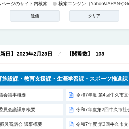
ムページのサイト内検索
検索エンジン（Yahoo!JAPANやG
更新日】
2023年2月28日
【閲覧数】
108
育施設課・教育支援課・生涯学習課・スポーツ推進課
議会議事概要
令和7年度 第4回牛久市
委員会議議事概要
令和7年度第2回牛久市
術振興審議会 議事概要
令和7年度 第2回牛久市