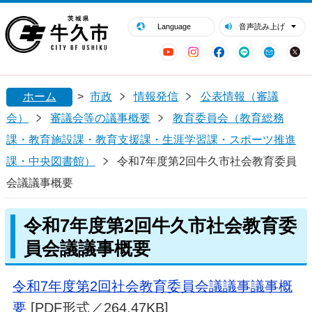
閉じる
牛久市ホームページ
Language
音声読み上げ
YouTube
Instagram
Facebook
LINE
Mail
ホーム
>
市政
情報発信
公表情報（審議
会）
審議会等の議事概要
教育委員会（教育総務
課・教育施設課・教育支援課・生涯学習課・スポーツ推進
課・中央図書館）
令和7年度第2回牛久市社会教育委員
会議議事概要
令和7年度第2回牛久市社会教育委
員会議議事概要
令和7年度第2回社会教育委員会議議事議事概
要
[PDF形式／264.47KB]