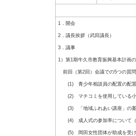
会 議 内
1．開会
2．議長挨拶（武田議長）
3．議事
1）第1期牛久市教育振興基本計画
前回（第2回）会議での5つの質問
(1) 青少年相談員の配置の配
(2) マチコミを使用している
(3) 「地域ふれあい講座」の
(4) 成人式の参加率について（
(5) 岡田女性団体が助成を受