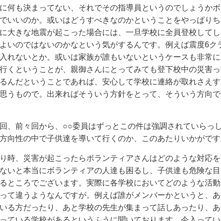
に何も決まってない、それでその指導員というのでしょうかボ
でいいのか。或いはどうすべきなのかということをやっぱりち
に大きな地震が起こった場合には、一旦学校に全員登校してし
よいのではないのかなという気がするんです。例えば震度6ク
入れないとか。或いは家族が誰もいないというケースも非常に
行くということが、親御さんにとってみても登下校中の災害っ
るんだということであれば、安心して学校に連絡が取れさえす
思うもので。出来ればそういう方針をとって、そういう方向で
回、前々回から、○○委員はずっとこの件は強調されていらっ
方向性の中で子供達を導いて行くのか、このあたりいかがです
り時、災害が起こったらボランティアさんはどのような対応を
ないと本当にボランティアの人達も困るし、子供達も危険な目
るところでございます。実際に各学校においてどのような活動
って違うようなんですが。例えば誰がメンバーかというと、あ
いる方だったり、あと学校の先生が集まって話しあったり、あ
っている学校があるというふうに聞いております。今入ってい