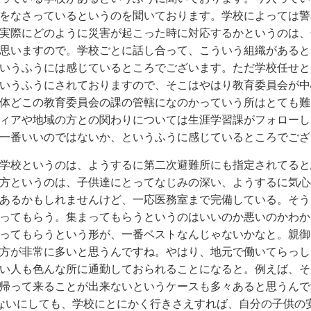
をなさっているというのを聞いております。学校によっては警
実際にどのように災害が起こった時に対応するかというのは、
思いますので。学校ごとに話し合って、こういう組織があると
いうふうには感じているところでございます。ただ学校任せと
いうふうにされておりますので、そこはやはり教育委員会が中
体どこの教育委員会の課の管轄になのかっていう所はとても難
ィアや地域の方との関わりについては生涯学習課がフォローし
一番いいのではないか、というふうに感じているところでござ
学校というのは、ようするに第二次避難所にも指定されてると
方というのは、子供達にとってなじみの深い、ようするに気心
あるかもしれませんけど、一応医務室まで完備している。そう
ってもらう。集まってもらうというのはいいのか悪いのかわか
ってもらうという形が、一番ベストなんじゃないかなと。親御
方が非常に多いと思うんですね。やはり、地元で働いてらっし
い人も色んな所に通勤しておられることになると。例えば、そ
帰って来ることが出来ないというケースも多々あると思うんで
ないにしても、学校にとにかく行きさえすれば、自分の子供の