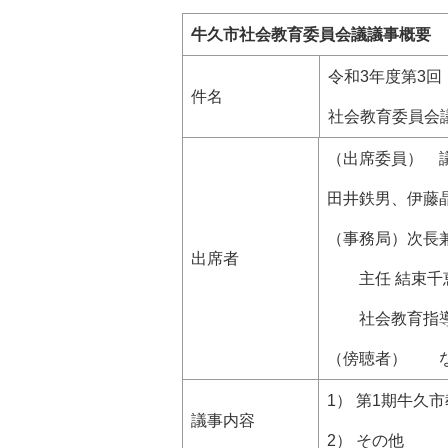
牛久市社会教育委員会議議事概要
令和3年度第3回
件名
社会教育委員会
（出席委員） 議
田井鉄男、伊藤
（事務局）次長
出席者
主任 結束千恵
社会教育指導員
（傍聴者） 
1） 第1期牛
議事内容
2） その他