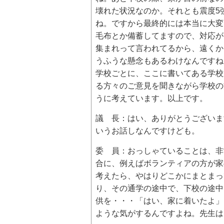
壊れた状況なのか。それとも震度5
ね。ですから最終的には本当に大変
毛布とか備蓄してますので、対応が
集まれって言われてるから、遠くか
うふうな懸念もあるわけなんですね
学校ごとに、ここに書いてある学校
る方々のご意見を聞きながら学校の
うに考えています。以上です。
議 長：はい、ありがとうございま
いうお話しなんですけども。
委 員：おっしゃていることは、非
合に、例えばボランティアの方が家
考えたら、やはりどこかにまとまっ
り、その通学の途中で、下校の途中
供を・・・「はい、家に着いたよ」
ような気がするんですよね。先生は