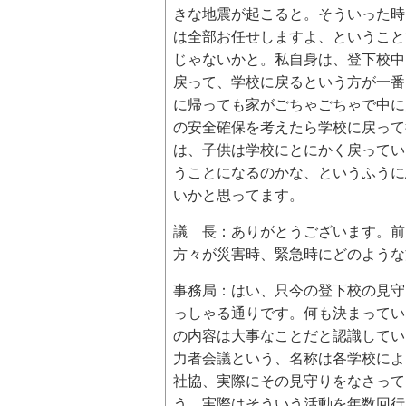
きな地震が起こると。そういった時
は全部お任せしますよ、ということ
じゃないかと。私自身は、登下校中
戻って、学校に戻るという方が一番
に帰っても家がごちゃごちゃで中に
の安全確保を考えたら学校に戻って
は、子供は学校にとにかく戻ってい
うことになるのかな、というふうに
いかと思ってます。
議 長：ありがとうございます。前
方々が災害時、緊急時にどのような
事務局：はい、只今の登下校の見守
っしゃる通りです。何も決まってい
の内容は大事なことだと認識してい
力者会議という、名称は各学校によ
社協、実際にその見守りをなさって
う、実際はそういう活動を年数回行