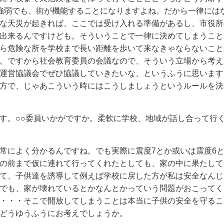
強弱でも、街が機能することになりますよね。だから一律には
な天災が起きれば、ここでは受け入れる準備があるし、市役所
出来るんですけども。そういうことで一律に決めてしまうこと
ら危険な所を学校まで長い距離を歩いて来なきゃならないこと
。ですから社会教育委員の会議なので、そういう立場から考え
運営協議会でぜひ協議していきたいな、というふうに思います
方で、じゃあこういう時にはこうしましょうというルールを決
す。○○委員いかがですか。柔軟に学校、地域が話し合って行
常によく分かるんですね。でも実際に震度7とか或いは震度6
の前まで仮に連れて行ってくれたとしても、家の中に果たして
て、子供達を誘導して例えば学校に戻した方が私は安全なんじ
でも、家が壊れているとかなんとかっていう問題がおこってく
・・・そこで開放してしまうことは本当に子供の安全を守るこ
どうゆうふうにお考えでしょうか。