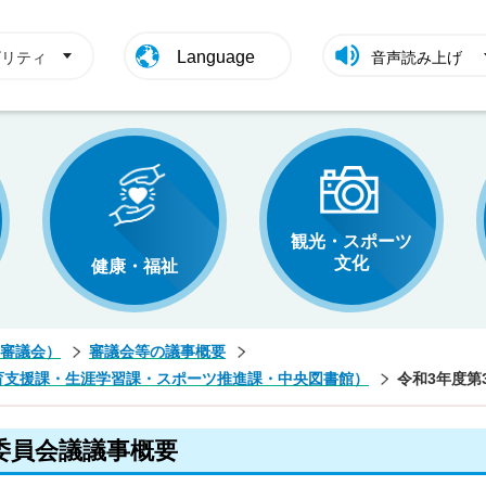
Language
ビリティ
音声読み上げ
観光・スポーツ
文化
健康・福祉
審議会）
審議会等の議事概要
育支援課・生涯学習課・スポーツ推進課・中央図書館）
令和3年度第
委員会議議事概要