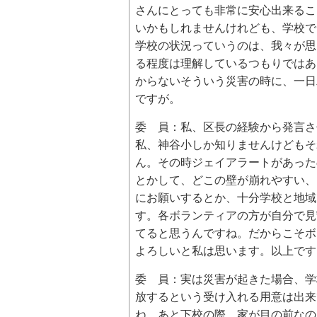
さんにとっても非常に安心出来るこ
いかもしれませんけれども、学校で
学校の状況っていうのは、我々が思
る程度は理解しているつもりではあ
からないそういう災害の時に、一日
ですが。
委 員：私、区長の経験から発言さ
私、神谷小しか知りませんけどもそ
ん。その時ジェイアラートがあった
とかして、どこの壁が崩れやすい、
にお願いするとか、十分学校と地域
す。各ボランティアの方が自分で見
てると思うんですね。だからこそボ
よろしいと私は思います。以上です
委 員：実は災害が起きた場合、学
放するという受け入れる用意は出来
ね。あと下校の際、家が目の前なの