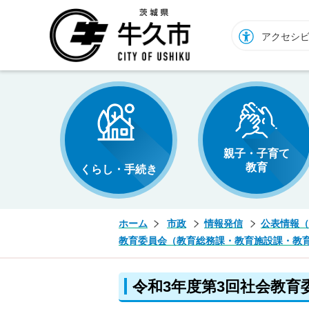
牛久市ホームページ
アクセシ
親子・子育て
教育
くらし・手続き
ホーム
市政
情報発信
公表情報（
教育委員会（教育総務課・教育施設課・教
令和3年度第3回社会教育