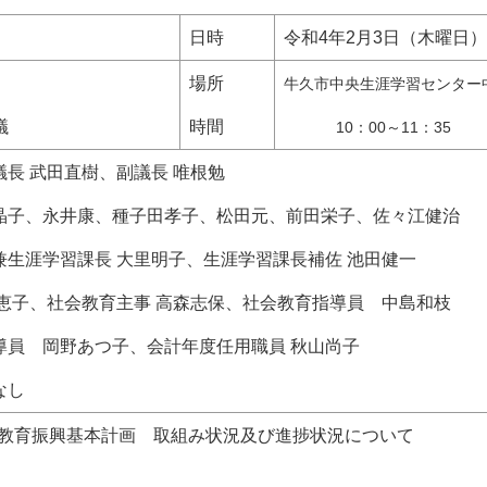
日時
令和4年2月3日（木曜日）
場所
牛久市中央生涯学習センター
議
時間
10：00～11：35
長 武田直樹、副議長 唯根勉
晶子、永井康、種子田孝子、松田元、前田栄子、佐々江健治
兼生涯学習課長 大里明子、生涯学習課長補佐 池田健一
子、社会教育主事 高森志保、社会教育指導員 中島和枝
 岡野あつ子、会計年度任用職員 秋山尚子
なし
久市教育振興基本計画 取組み状況及び進捗状況について