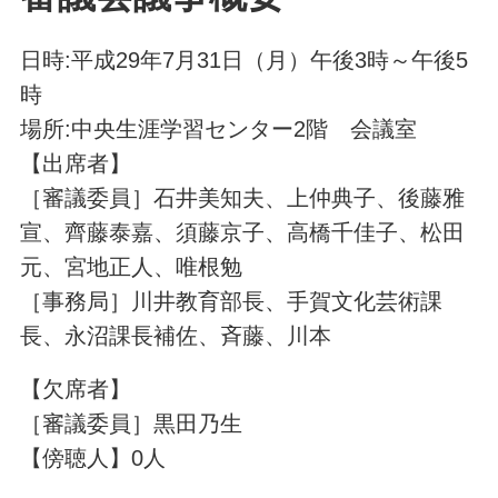
日時:平成29年7月31日（月）午後3時～午後5
時
場所:中央生涯学習センター2階 会議室
【出席者】
［審議委員］
石井美知夫、上仲典子、後藤雅
宣、齊藤泰嘉、須藤京子、高橋千佳子、松田
元、宮地正人、唯根勉
［事務局］川井教育部長、手賀文化芸術課
長、永沼課長補佐、斉藤、川本
【欠席者】
［審議委員］黒田乃生
【傍聴人】0人