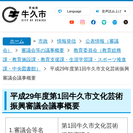
閉じる
牛久市ホームページ
Language
音声読み上げ
YouTube
Instagram
Facebook
LINE
Mail
ホーム
>
市政
情報発信
公表情報（審議
会）
審議会等の議事概要
教育委員会（教育総務
課・教育施設課・教育支援課・生涯学習課・スポーツ推進
課・中央図書館）
平成29年度第1回牛久市文化芸術振興
審議会議事概要
平成29年度第1回牛久市文化芸術
振興審議会議事概要
第1回牛久市文化芸術
1.審議会等名