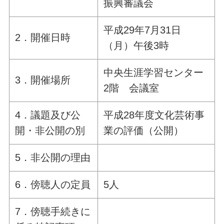
振興審議会
平成29年7月31日
2．開催日時
（月）午後3時
中央生涯学習センター
3．開催場所
2階 会議室
4．議題及び公
平成28年度文化芸術事
開・非公開の別
業の評価（公開）
5．非公開の理由
6．傍聴人の定員
5人
7．傍聴手続きに