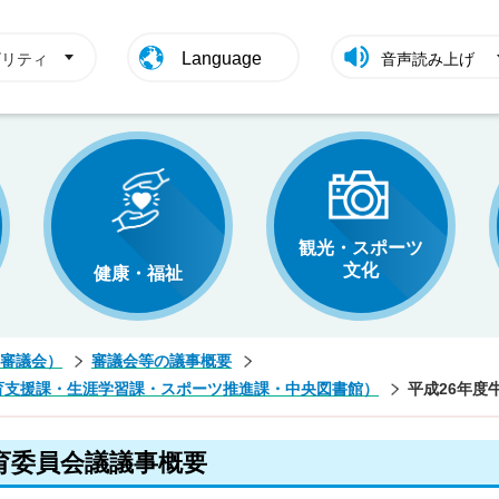
Language
ビリティ
音声読み上げ
観光・スポーツ
文化
健康・福祉
審議会）
審議会等の議事概要
育支援課・生涯学習課・スポーツ推進課・中央図書館）
平成26年度
育委員会議議事概要