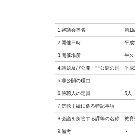
1.審議会等名
第1
2.開催日時
平成
3.開催場所
牛久
4.議題及び公開・非公開の別
平成
5.非公開の理由
6.傍聴人の定員
5人
7.傍聴手続に係る特記事項
8.会議を所管する課等の名称
教育
9.備考
-