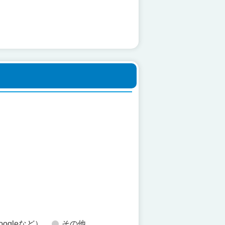
た
oogleなど）
その他