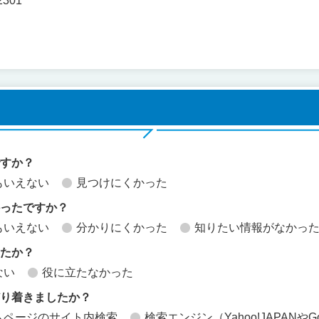
2301
ですか？
もいえない
見つけにくかった
かったですか？
もいえない
分かりにくかった
知りたい情報がなかっ
したか？
ない
役に立たなかった
どり着きましたか？
ムページのサイト内検索
検索エンジン（Yahoo!JAPANやG