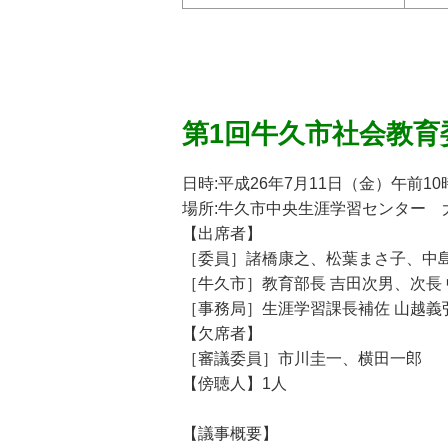
第1回牛久市社会教育
日時:平成26年7月11日（金）午前10
場所:牛久市中央生涯学習センター 
【出席者】
［委員］諸橋康之、松葉まさ子、中
［牛久市］教育部長 吉田次男、次長
［事務局］生涯学習課長補佐 山越義
【欠席者】
［審議委員］市川圭一、横田一郎
【傍聴人】1人
【議事概要】