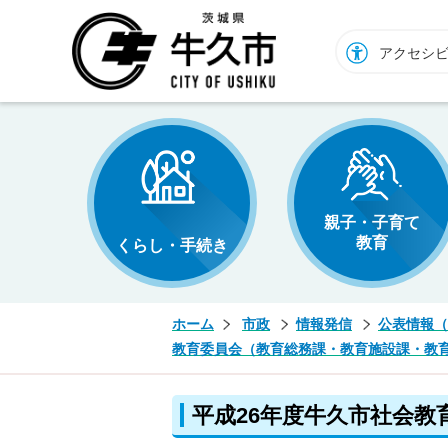
牛久市ホームページ
アクセシ
親子・子育て
教育
くらし・手続き
ホーム
市政
情報発信
公表情報（
教育委員会（教育総務課・教育施設課・教
平成26年度牛久市社会教