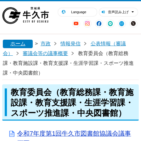
閉じる
牛久市ホームページ
Language
音声読み上げ
YouTube
Instagram
Facebook
LINE
Mail
ホーム
>
市政
情報発信
公表情報（審議
会）
審議会等の議事概要
教育委員会（教育総務
課・教育施設課・教育支援課・生涯学習課・スポーツ推進
課・中央図書館）
教育委員会（教育総務課・教育施
設課・教育支援課・生涯学習課・
スポーツ推進課・中央図書館）
令和7年度第1回牛久市図書館協議会議事