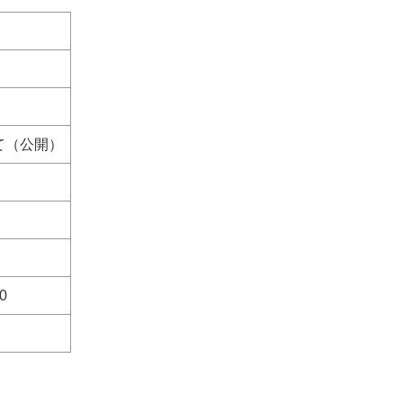
て（公開）
0