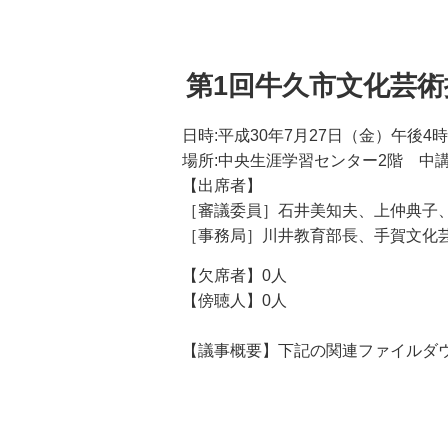
第1回牛久市文化芸
日時:平成30年7月27日（金）午後4時
場所:中央生涯学習センター2階 中
【出席者】
［審議委員］
石井美知夫、上仲典子
［事務局］川井教育部長、手賀文化
【欠席者】0人
【傍聴人】0人
【議事概要】
下記の関連ファイルダ