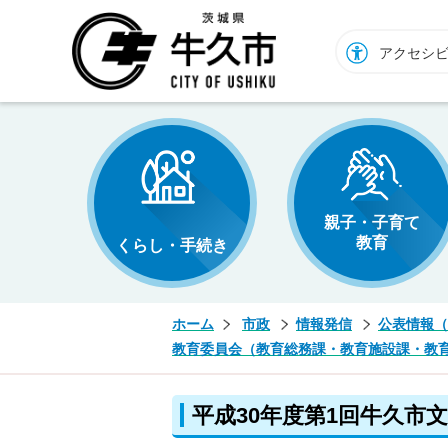
牛久市ホームページ
アクセシ
親子・子育て
教育
くらし・手続き
ホーム
市政
情報発信
公表情報（
教育委員会（教育総務課・教育施設課・教
平成30年度第1回牛久市