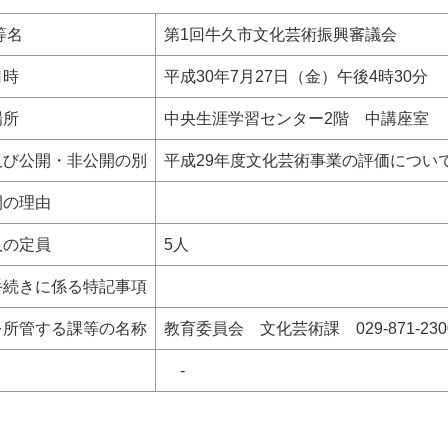
等名
第1回牛久市文化芸術振興審議会
日時
平成30年7月27日（金）午後4時30分
場所
中央生涯学習センター2階 中講座室
及び公開・非公開の別
平成29年度文化芸術事業の評価につい
開の理由
人の定員
5人
手続きに係る特記事項
を所管する課等の名称
教育委員会 文化芸術課 029-871-230
-