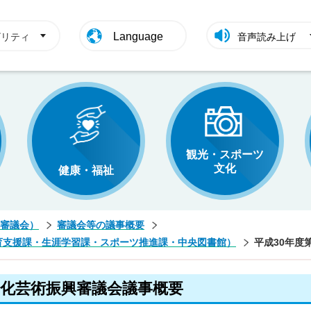
Language
ビリティ
音声読み上げ
観光・スポーツ
文化
健康・福祉
審議会）
審議会等の議事概要
育支援課・生涯学習課・スポーツ推進課・中央図書館）
平成30年度
文化芸術振興審議会議事概要