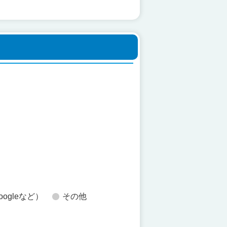
た
oogleなど）
その他