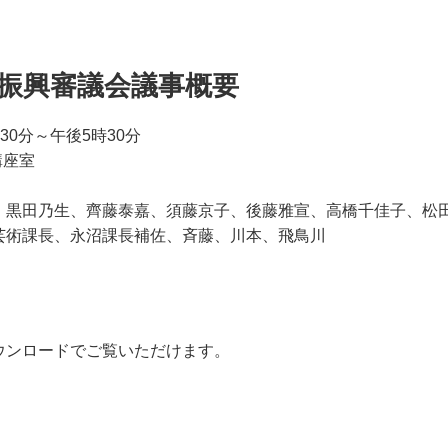
術振興審議会議事概要
30分～午後5時30分
講座室
、黒田乃生、齊藤泰嘉、須藤京子、後藤雅宣、高橋千佳子、松田
芸術課長、永沼課長補佐、斉藤、川本、飛鳥川
ウンロードでご覧いただけます。