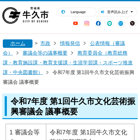
閉じる
牛久市ホームページ
Language
音声読み上げ
YouTube
Instagram
Facebook
LINE
Mail
ホーム
>
市政
情報発信
公表情報（審議
会）
審議会等の議事概要
教育委員会（教育総務
課・教育施設課・教育支援課・生涯学習課・スポーツ推進
課・中央図書館）
令和7年度 第1回牛久市文化芸術振興
審議会 議事概要
令和7年度 第1回牛久市文化芸術振
興審議会 議事概要
1 審議会等
令和7年度 第1回牛久市文化