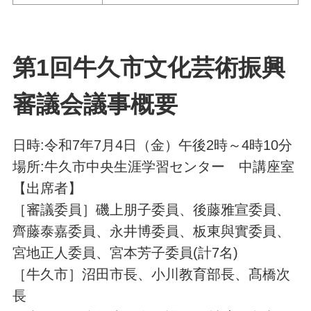
第1回牛久市文化芸術振興
審議会議事概要
日時:令和7年7月4日（金）午後2時
～4時10分
場所:牛久市中央生涯学習センター 中講座室
【出席者】
［審議委員］磯上朋子委員、後藤雅宣委員、
齊藤泰嘉委員、永井博委員、板東與實委員、
宮地正人委員、宮本芳子委員(計7名)
［牛久市］沼田市長、小川教育部長、髙橋次
長