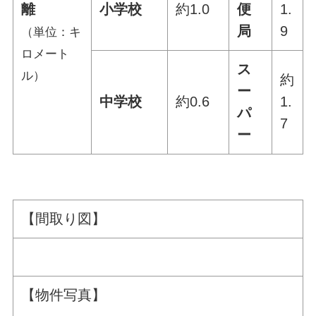
離
小学校
約1.0
便
1.
局
9
（単位：キ
ロメート
ス
ル）
約
ー
中学校
約0.6
1.
パ
7
ー
【間取り図】
【物件写真】