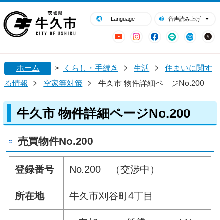
閉じる
牛久市ホームページ
Language
音声読み上げ
YouTube
Instagram
Facebook
LINE
Mail
ホーム
>
くらし・手続き
生活
住まいに関す
る情報
空家等対策
牛久市 物件詳細ページNo.200
牛久市 物件詳細ページNo.200
売買物件No.200
登録番号
No.200 （交渉中）
所在地
牛久市刈谷町4丁目