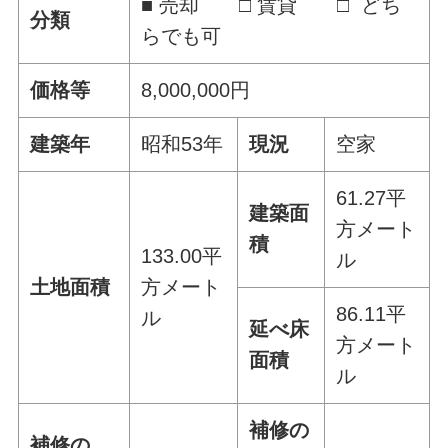
■ 売却 □ 賃貸 □ どち
分類
らでも可
価格等
8,000,000円
建築年
昭和53年
現況
空家
61.27平
建築面
方メート
積
133.00平
ル
土地面積
方メート
86.11平
ル
延べ床
方メート
面積
ル
補修の
補修の