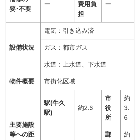
ー
費用負
ー
要･不要
担
電気：引き込み済
設備状況
ガス：都市ガス
水道：上水道、下水道
物件概要
市街化区域
市
約
駅(牛久
約2.6
役
3.
駅)
所
6
主要施設
等への距
郵
約