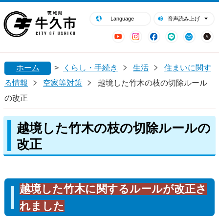
閉じる
牛久市ホームページ
Language
音声読み上げ
YouTube
Instagram
Facebook
LINE
Mail
ホーム
>
くらし・手続き
生活
住まいに関す
る情報
空家等対策
越境した竹木の枝の切除ルール
の改正
越境した竹木の枝の切除ルールの
改正
越境した竹木に関するルールが改正さ
れました