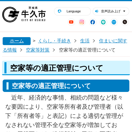
閉じる
牛久市ホームページ
Language
音声読み上げ
YouTube
Instagram
Facebook
LINE
Mail
ホーム
>
くらし・手続き
生活
住まいに関す
る情報
空家等対策
空家等の適正管理について
空家等の適正管理について
空家等の適正管理について
近年、経済的な事情、相続の問題など様々
な要因により、空家等所有者及び管理者（以
下「所有者等」と表記）による適切な管理が
なされない管理不全な空家等が増加してお