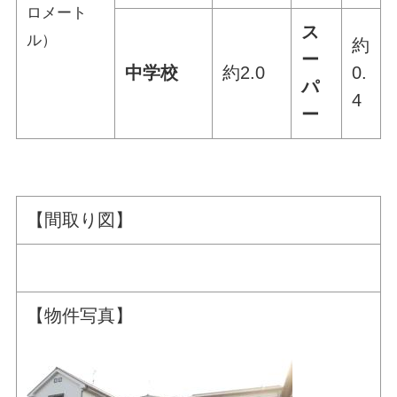
ロメート
ス
ル）
約
ー
中学校
約2.0
0.
パ
4
ー
【間取り図】
【物件写真】