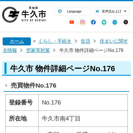
閉じる
牛久市ホームページ
Language
音声読み上げ
YouTube
Instagram
Facebook
LINE
Mail
ホーム
>
くらし・手続き
生活
住まいに関す
る情報
空家等対策
牛久市 物件詳細ページNo.176
牛久市 物件詳細ページNo.176
売買物件No.176
登録番号
No.176
所在地
牛久市南4丁目