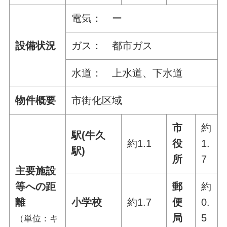
電気： ー
設備状況
ガス： 都市ガス
水道： 上水道、下水道
物件概要
市街化区域
市
約
駅(牛久
約1.1
役
1.
駅)
所
7
主要施設
等への距
郵
約
離
小学校
約1.7
便
0.
局
5
（単位：キ