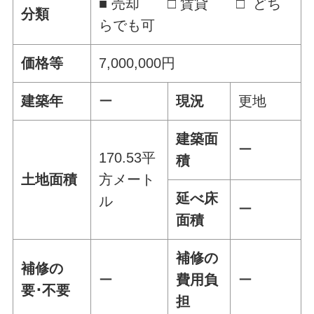
■ 売却 □ 賃貸 □ どち
分類
らでも可
価格等
7,000,000円
建築年
ー
現況
更地
建築面
ー
170.53平
積
土地面積
方メート
延べ床
ル
ー
面積
補修の
補修の
ー
費用負
ー
要･不要
担