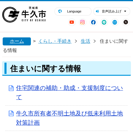
閉じる
牛久市ホームページ
Language
音声読み上げ
YouTube
Instagram
Facebook
LINE
Mail
ホーム
>
くらし・手続き
生活
住まいに関す
る情報
住まいに関する情報
住宅関連の補助・助成・支援制度につい
て
牛久市所有者不明土地及び低未利用土地
対策計画