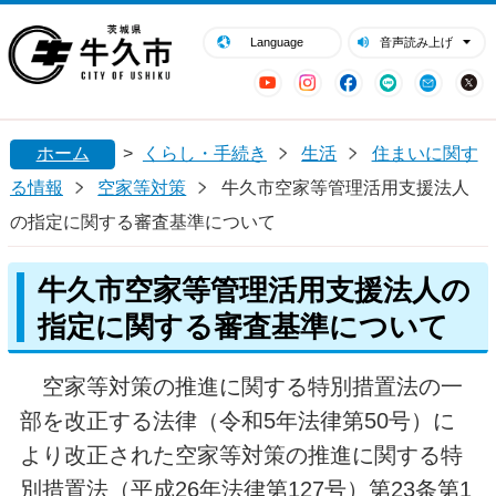
閉じる
牛久市ホームページ
Language
音声読み上げ
YouTube
Instagram
Facebook
LINE
Mail
ホーム
>
くらし・手続き
生活
住まいに関す
る情報
空家等対策
牛久市空家等管理活用支援法人
の指定に関する審査基準について
牛久市空家等管理活用支援法人の
指定に関する審査基準について
空家等対策の推進に関する特別措置法の一
部を改正する法律（令和5年法律第50号）に
より改正された空家等対策の推進に関する特
別措置法（平成26年法律第127号）第23条第1