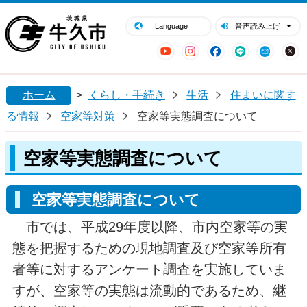
閉じる
牛久市ホームページ
Language
音声読み上げ
YouTube
Instagram
Facebook
LINE
Mail
ホーム
>
くらし・手続き
生活
住まいに関す
る情報
空家等対策
空家等実態調査について
空家等実態調査について
空家等実態調査について
市では、平成29年度以降、市内空家等の実
態を把握するための現地調査及び空家等所有
者等に対するアンケート調査を実施していま
すが、空家等の実態は流動的であるため、継