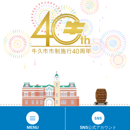
ワ
MENU
SNS公式アカウント