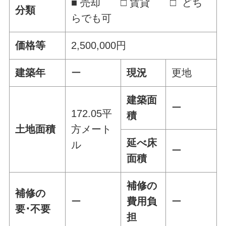
■ 売却 □ 賃貸 □ どち
分類
らでも可
価格等
2,500,000円
建築年
ー
現況
更地
建築面
ー
172.05平
積
土地面積
方メート
延べ床
ル
ー
面積
補修の
補修の
ー
費用負
ー
要･不要
担