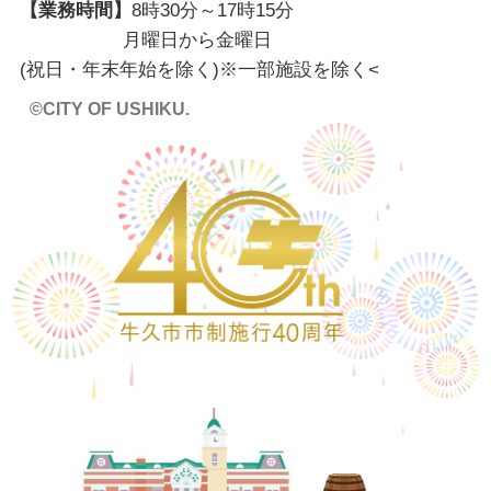
【業務時間】
8時30分～17時15分
月曜日から金曜日
(祝日・年末年始を除く)※一部施設を除く
<
©CITY OF USHIKU.
ワイ