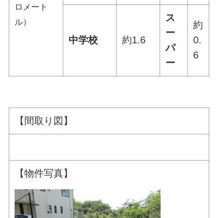
ロメート
ス
ル）
約
ー
中学校
約1.6
0.
パ
6
ー
【間取り図】
【物件写真】