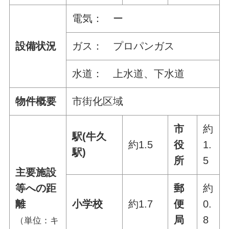
電気： ー
設備状況
ガス： プロパンガス
水道： 上水道、下水道
物件概要
市街化区域
市
約
駅(牛久
約1.5
役
1.
駅)
所
5
主要施設
等への距
郵
約
離
小学校
約1.7
便
0.
局
8
（単位：キ