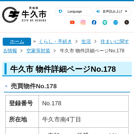
閉じる
牛久市ホームページ
Language
音声読み上げ
YouTube
Instagram
Facebook
LINE
Mail
ホーム
>
くらし・手続き
生活
住まいに関す
る情報
空家等対策
牛久市 物件詳細ページNo.178
牛久市 物件詳細ページNo.178
売買物件No.178
登録番号
No.178
所在地
牛久市南4丁目