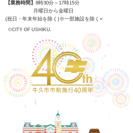
【業務時間】
8時30分～17時15分
月曜日から金曜日
(祝日・年末年始を除く)※一部施設を除く
<
©CITY OF USHIKU.
ワイ