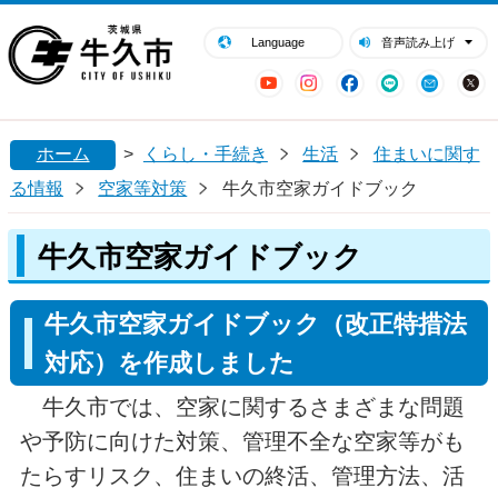
閉じる
牛久市ホームページ
Language
音声読み上げ
YouTube
Instagram
Facebook
LINE
Mail
ホーム
>
くらし・手続き
生活
住まいに関す
る情報
空家等対策
牛久市空家ガイドブック
牛久市空家ガイドブック
牛久市空家ガイドブック（改正特措法
対応）を作成しました
牛久市では、空家に関するさまざまな問題
や予防に向けた対策、管理不全な空家等がも
たらすリスク、住まいの終活、管理方法、活