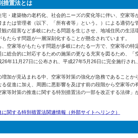
別措置法とは
宅・建築物の老朽化、社会的ニーズの変化等に伴い、空家等
または管理者（以下、「所有者等」という。）による適切な
景観の阻害など多岐にわたる問題を生じさせ、地域住民の生活
がもたらす問題が一層深刻化することが懸念されています。
、空家等がもたらす問題が多岐にわたる一方で、空家等の特
題に総合的に対応するための施策の更なる充実を図るため、「
26年11月27日に公布され、平成27年5月26日に完全施行さ
増加が見込まれる中、空家等対策の強化が急務であることか
なる促進に加え、周囲に悪影響を及ぼす前の段階から空家等の
家等対策の推進に関する特別措置法の一部を改正する法律」が令
進に関する特別措置法関連情報（外部サイトへリンク）