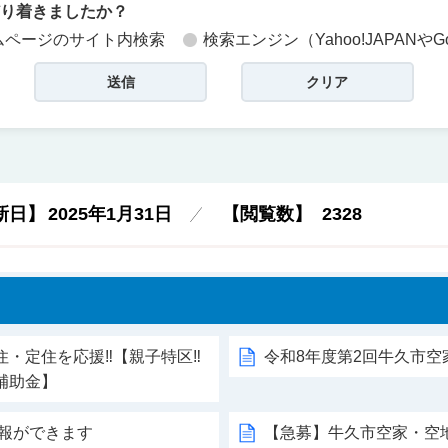
どり着きましたか？
ムページのサイト内検索
検索エンジン（Yahoo!JAPANやG
新日】
2025年1月31日
【閲覧数】
2328
住・定住を応援‼【親子特区‼
令和8年度第2回牛久市
補助金】
通報ができます
【急募】牛久市空家・空