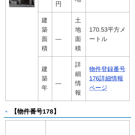
円
建
土
築
地
170.53平方メ
面
―
面
ートル
積
積
詳
建
物件登録番号
細
築
176詳細情報
―
情
年
ページ
報
【物件番号178】