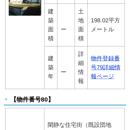
建
土
築
地
198.02平方
面
ー
面
メートル
積
積
詳
建
物件登録番
細
築
号79詳細情
ー
情
年
報ページ
報
【物件番号80】
閑静な住宅街（既設団地