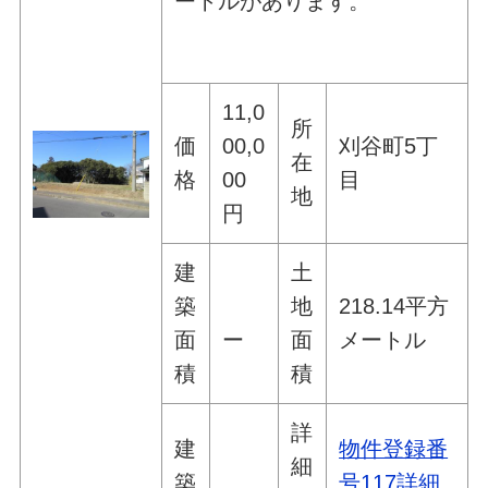
ートルがあります。
11,0
所
価
00,0
刈谷町5丁
在
格
00
目
地
円
建
土
築
地
218.14平方
面
ー
面
メートル
積
積
詳
建
物件登録番
細
築
号117詳細