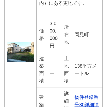
内）にある更地です。
3,0
所
価
00,
在
岡見町
格
000
地
円
建
土
築
地
138平方メ
面
ー
面
ートル
積
積
詳
建
物件登録番
細
築
号80詳細情