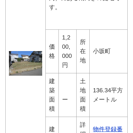
す。
1,2
所
価
00,
在
小坂町
格
000
地
円
建
土
築
地
136.34平方
面
ー
面
メートル
積
積
詳
建
物件登録番