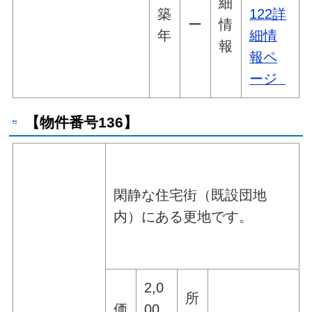
細
築
122詳
ー
情
年
細情
報
報ペ
ージ
【物件番号136】
閑静な住宅街（既設団地
内）にある更地です。
2,0
所
価
00,