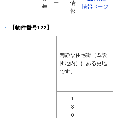
ー
情
年
情報ページ
報
【物件番号122】
閑静な住宅街（既設
団地内）にある更地
です。
1,
3
0