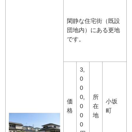
閑静な住宅街（既設
団地内）にある更地
です。
3,
0
0
0,
所
価
小坂
0
在
格
町
0
地
0