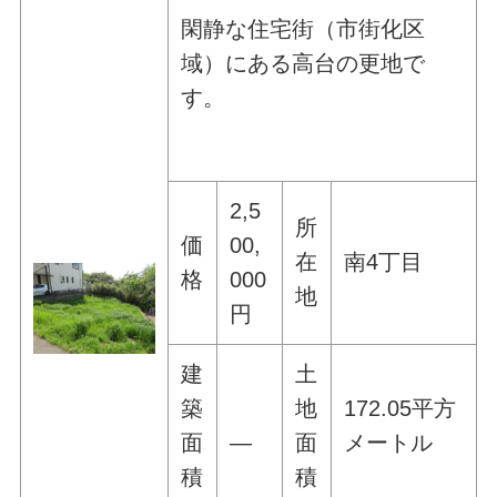
閑静な住宅街（市街化区
域）にある高台の更地で
す。
2,5
所
価
00,
在
南4丁目
格
000
地
円
建
土
築
地
172.05平方
面
―
面
メートル
積
積