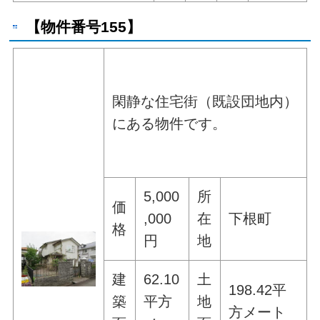
【物件番号155】
閑静な住宅街（既設団地内）
にある物件です。
5,000
所
価
,000
在
下根町
格
円
地
建
62.10
土
198.42平
築
平方
地
方メート