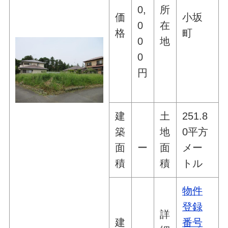
0,
所
価
小坂
0
在
格
町
0
地
0
円
建
土
251.8
築
地
0平方
面
ー
面
メー
積
積
トル
物件
登録
詳
建
番号