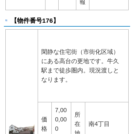
報
【物件番号176】
閑静な住宅街（市街化区域）
にある高台の更地です。牛久
駅まで徒歩圏内。現況渡しと
なります。
7,00
所
価
0,00
在
南4丁目
格
0
地