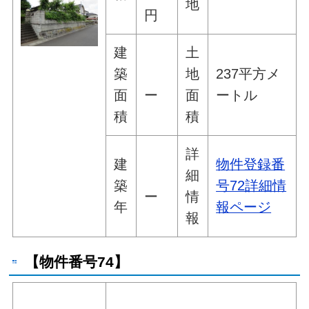
地
円
建
土
築
地
237平方メ
面
ー
面
ートル
積
積
詳
建
物件登録番
細
築
号72詳細情
ー
情
年
報ページ
報
【物件番号74】