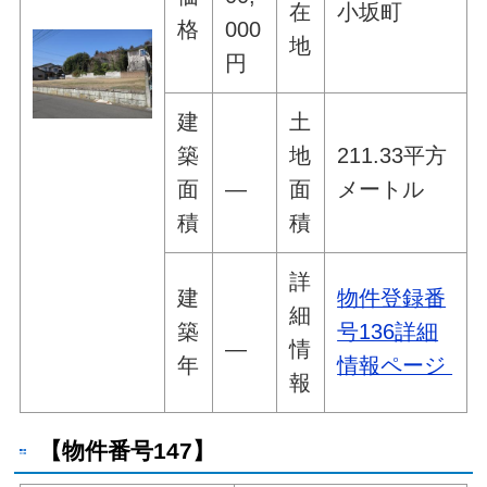
在
小坂町
格
000
地
円
建
土
築
地
211.33平方
面
―
面
メートル
積
積
詳
建
物件登録番
細
築
号136詳細
―
情
年
情報ページ
報
【物件番号147】