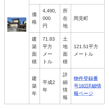
4,490,
所
価
000
在
岡見町
格
円
地
建
71.83
土
築
平方
地
121.51平方
面
メー
面
メートル
積
トル
積
詳
建
物件登録番
平成2
細
築
号182詳細情
年
情
年
報ページ
報