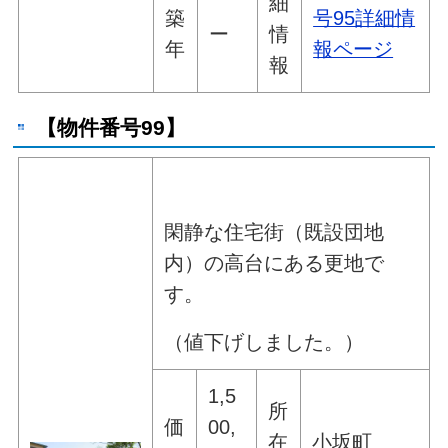
細
築
号95詳細情
ー
情
年
報ページ
報
【物件番号99】
閑静な住宅街（既設団地
内）の高台にある更地で
す。
（値下げしました。）
1,5
所
価
00,
在
小坂町