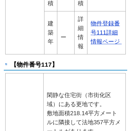
積
積
詳
建
物件登録番
細
築
号111詳細
ー
情
年
情報ページ
報
【物件番号117】
閑静な住宅街（市街化区
域）にある更地です。
敷地面積218.14平方メート
ルに隣接して法地357平方メ