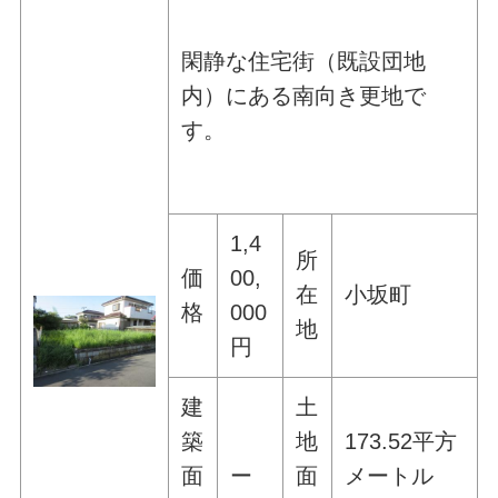
閑静な住宅街（既設団地
内）にある南向き更地で
す。
1,4
所
価
00,
在
小坂町
格
000
地
円
建
土
築
地
173.52平方
面
ー
面
メートル