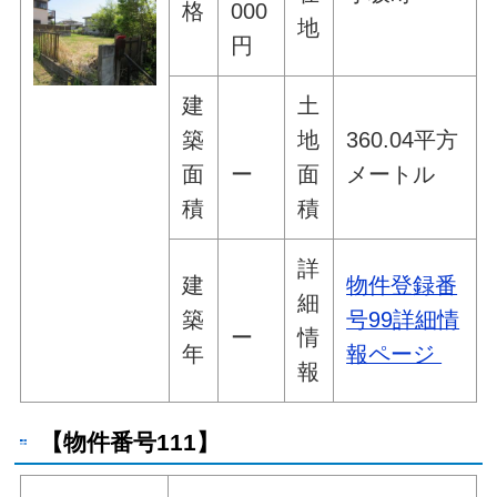
格
000
地
円
建
土
築
地
360.04平方
面
ー
面
メートル
積
積
詳
建
物件登録番
細
築
号99詳細情
ー
情
年
報ページ
報
【物件番号111】