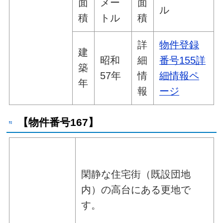
面
メー
面
ル
積
トル
積
詳
物件登録
建
昭和
細
番号155詳
築
57年
情
細情報ペ
年
報
ージ
【物件番号167】
閑静な住宅街（既設団地
内）の高台にある更地で
す。