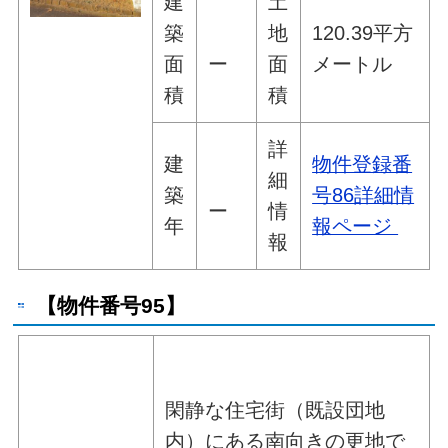
建
土
築
地
120.39平方
面
ー
面
メートル
積
積
詳
建
物件登録番
細
築
号86詳細情
ー
情
年
報ページ
報
【物件番号95】
閑静な住宅街（既設団地
内）にある南向きの更地で