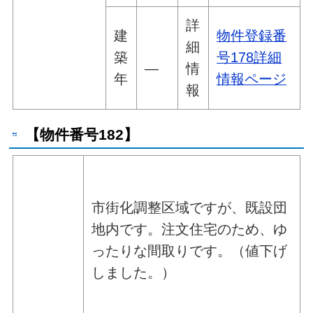
詳
建
物件登録番
細
築
号178詳細
―
情
年
情報ページ
報
【物件番号182】
市街化調整区域ですが、既設団
地内です。注文住宅のため、ゆ
ったりな間取りです。（値下げ
しました。）