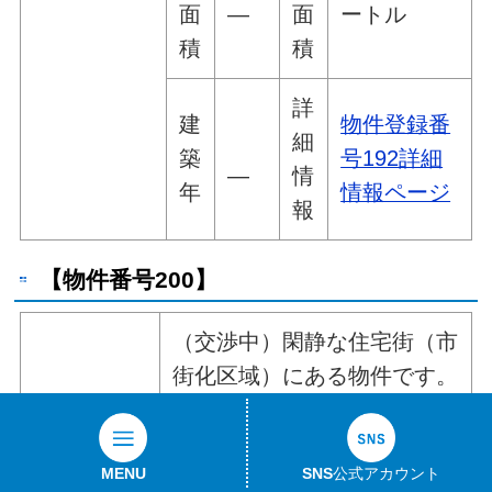
面
―
面
ートル
積
積
詳
建
物件登録番
細
築
号192詳細
―
情
年
情報ページ
報
【物件番号200】
（交渉中）閑静な住宅街（市
街化区域）にある物件です。
8,000
所
価
刈谷町4丁
,000
在
MENU
SNS公式アカウント
格
目