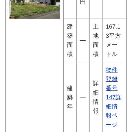
円
建
土
167.1
築
地
3平方
―
面
面
メー
積
積
トル
物件
登録
詳
建
番号
細
築
―
147詳
情
年
細情
報
報ペ
ージ