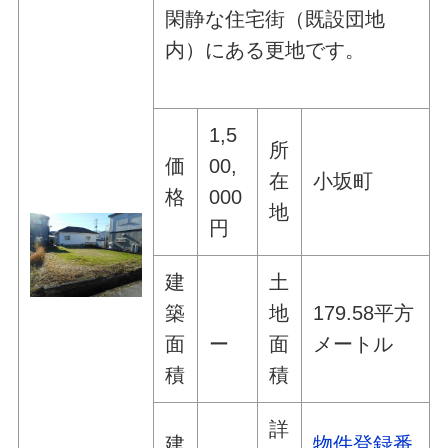
閑静な住宅街（既設団地
内）にある更地です。
1,5
所
価
00,
在
小坂町
格
000
地
円
建
土
築
地
179.58平方
面
ー
面
メートル
積
積
詳
建
物件登録番