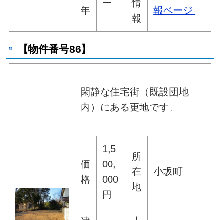
ー
情
年
報ページ
報
【物件番号86】
閑静な住宅街（既設団地
内）にある更地です。
1,5
所
価
00,
在
小坂町
格
000
地
円