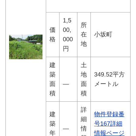
1,5
所
価
00,
在
小坂町
格
000
地
円
建
土
築
地
349.52平方
面
―
面
メートル
積
積
詳
建
物件登録番
細
築
号167詳細
―
情
年
情報ページ