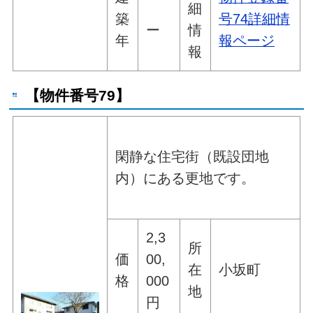
細
築
号74詳細情
ー
情
年
報ページ
報
【物件番号79】
閑静な住宅街（既設団地
内）にある更地です。
2,3
所
価
00,
在
小坂町
格
000
地
円