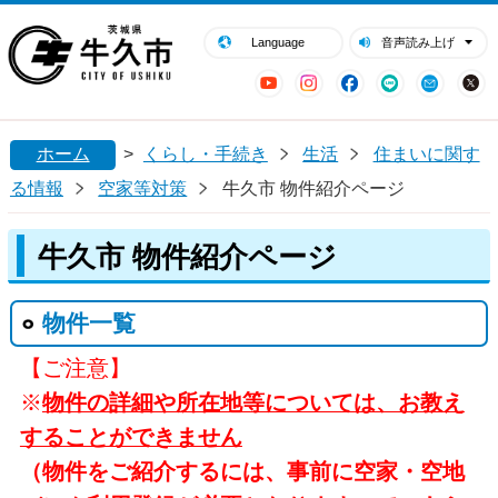
閉じる
牛久市ホームページ
Language
音声読み上げ
YouTube
Instagram
Facebook
LINE
Mail
ホーム
>
くらし・手続き
生活
住まいに関す
る情報
空家等対策
牛久市 物件紹介ページ
牛久市 物件紹介ページ
物件一覧
【ご注意】
※
物件の詳細や所在地等については、お教え
することができません
（物件をご紹介するには、事前に空家・空地