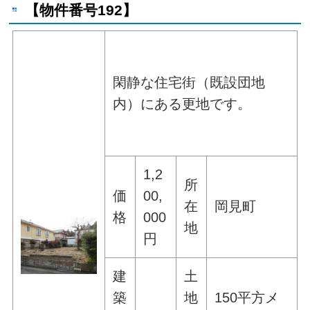
【物件番号192】
閑静な住宅街（既設団地
内）にある更地です。
1,2
所
価
00,
在
岡見町
格
000
地
円
建
土
築
地
150平方メ