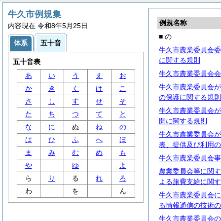
牛久市例規集
例規名称
内容現在 令和8年5月25日
■ の
体系
五十音
牛久市農業委員会委
に関する規則
五十音表
牛久市農業委員会会
あ
い
う
え
お
牛久市農業委員会が
か
き
く
け
こ
の保護に関する規則
さ
し
す
せ
そ
牛久市農業委員会が
た
ち
つ
て
と
開に関する規則
な
に
ぬ
ね
の
牛久市農業委員会が
は
ひ
ふ
へ
ほ
表、提供及び利用の
ま
み
む
め
も
牛久市農業委員会事
や
ゆ
よ
農業委員会等に関す
ら
り
る
れ
ろ
よる旅費支給に関す
わ
を
ん
牛久市農業委員会に
る情報通信の技術の
牛久市農業委員会の