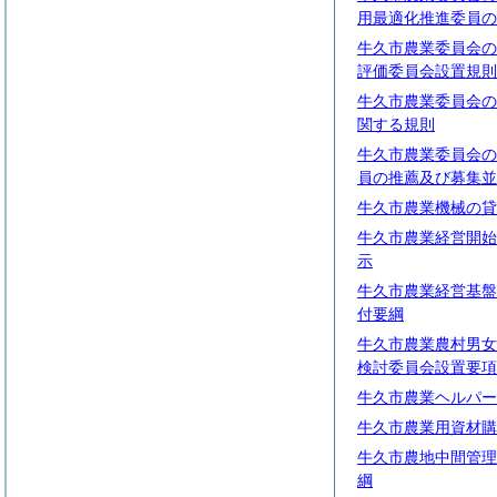
用最適化推進委員の
牛久市農業委員会の
評価委員会設置規則
牛久市農業委員会の
関する規則
牛久市農業委員会の
員の推薦及び募集並
牛久市農業機械の貸
牛久市農業経営開始
示
牛久市農業経営基盤
付要綱
牛久市農業農村男女
検討委員会設置要項
牛久市農業ヘルパー
牛久市農業用資材購
牛久市農地中間管理
綱