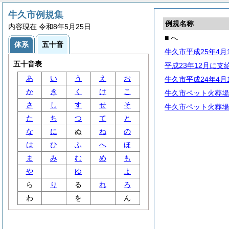
牛久市例規集
例規名称
内容現在 令和8年5月25日
■ へ
体系
五十音
牛久市平成25年4
五十音表
平成23年12月に
あ
い
う
え
お
牛久市平成24年4
か
き
く
け
こ
牛久市ペット火葬場
さ
し
す
せ
そ
牛久市ペット火葬場
た
ち
つ
て
と
な
に
ぬ
ね
の
は
ひ
ふ
へ
ほ
ま
み
む
め
も
や
ゆ
よ
ら
り
る
れ
ろ
わ
を
ん