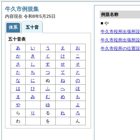
牛久市例規集
例規名称
内容現在 令和8年5月25日
■ や
体系
五十音
牛久市役所出張所設
五十音表
牛久市役所出張所設
あ
い
う
え
お
牛久市役所の位置設
か
き
く
け
こ
さ
し
す
せ
そ
た
ち
つ
て
と
な
に
ぬ
ね
の
は
ひ
ふ
へ
ほ
ま
み
む
め
も
や
ゆ
よ
ら
り
る
れ
ろ
わ
を
ん