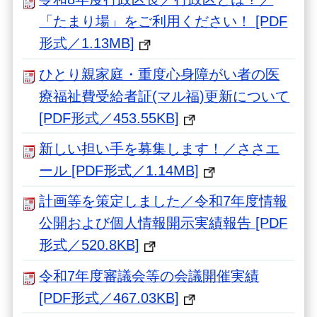
「たまり場」をご利用ください！ [PDF
形式／1.13MB]
ひとり親家庭・重度心身障がい者の医
療福祉費受給者証(マル福)更新について
[PDF形式／453.55KB]
新しい担い手を募集します！／ささエ
ール [PDF形式／1.14MB]
計画等を策定しました／令和7年度情報
公開および個人情報開示実績報告 [PDF
形式／520.8KB]
令和7年度審議会等の会議開催実績
[PDF形式／467.03KB]