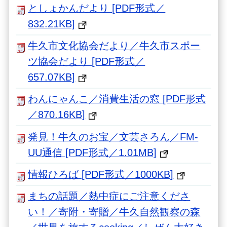
としょかんだより [PDF形式／
832.21KB]
牛久市文化協会だより／牛久市スポー
ツ協会だより [PDF形式／
657.07KB]
わんにゃんこ／消費生活の窓 [PDF形式
／870.16KB]
発見！牛久のお宝／文芸さろん／FM-
UU通信 [PDF形式／1.01MB]
情報ひろば [PDF形式／1000KB]
まちの話題／熱中症にご注意くださ
い！／寄附・寄贈／牛久自然観察の森