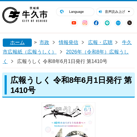
閉じる
牛久市ホームページ
Language
音声読み上げ
YouTube
Instagram
Facebook
LINE
Mail
ホーム
>
市政
情報発信
広報・広聴
牛久
市広報紙（広報うしく）
2026年（令和8年）広報うし
く
広報うしく 令和8年6月1日発行 第1410号
広報うしく 令和8年6月1日発行 第
1410号