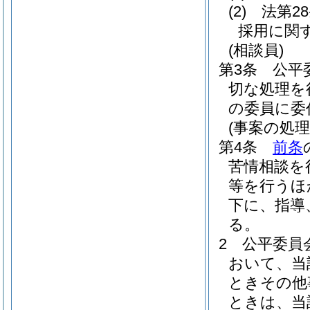
(2)
法第2
採用に関
(相談員)
第3条
公平
切な処理を
の委員に委
(事案の処理
第4条
前条
苦情相談を
等を行うほ
下に、指導
る。
2
公平委員
おいて、当
ときその他
ときは、当