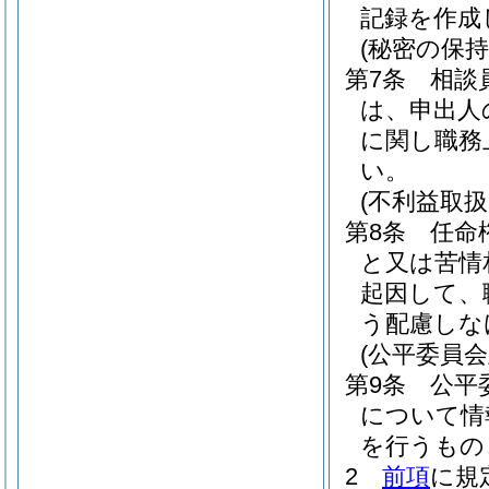
記録を作成
(秘密の保持
第7条
相談
は、申出人
に関し職務
い。
(不利益取扱
第8条
任命
と又は苦情
起因して、
う配慮しな
(公平委員
第9条
公平
について情
を行うもの
2
前項
に規