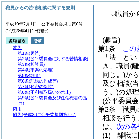
職員からの苦情相談に関する規則
○職員か
平成19年7月1日 公平委員会規則第6号
(平成28年4月1日施行)
(趣旨)
条項目次
沿革
第1条
この
本則
第1条
(趣旨)
「法」とい
第2条
(公平委員会に対する苦情相談)
第3条
(相談員)
き、職員
(
第4条
(事案の処理)
同じ。)
か
第5条
(調査)
第6条
(記録の作成等)
及び相談
(
第7条
(秘密の保持)
う。)
の処
第8条
(不利益取扱いの禁止)
第9条
(公平委員会及び任命権者の協
(公平委員
力)
第2条
職員
附則
附則
(平成28年公平委規則第2号)
相談を行う
は、
次の各
(1)
離職に